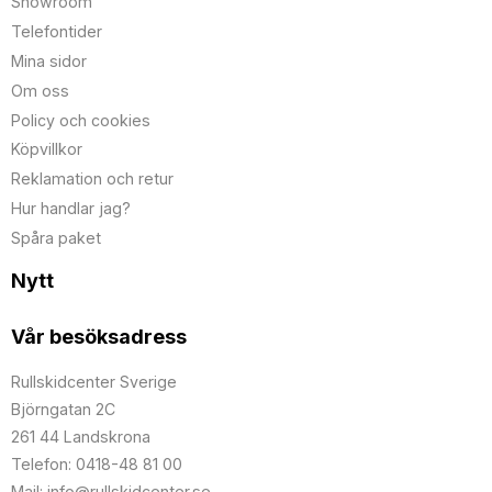
Showroom
Telefontider
Mina sidor
Om oss
Policy och cookies
Köpvillkor
Reklamation och retur
Hur handlar jag?
Spåra paket
Nytt
Vår besöksadress
Rullskidcenter Sverige
Björngatan 2C
261 44 Landskrona
Telefon: 0418-48 81 00
Mail: info@rullskidcenter.se