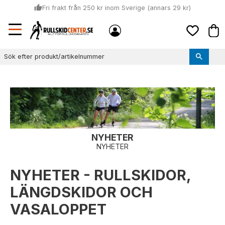
thumb_up
Fri frakt från 250 kr inom Sverige (annars 29 kr)
Sommar: Beställ innan kl 11:00 (mån-ons) och vi skickar lagervaror
Meny
local_shipping
Kund
samma dag
Favoriter
thumb_up
Vi monterar bindningarna!
NYHETER
NYHETER
NYHETER - RULLSKIDOR,
LÄNGDSKIDOR OCH
VASALOPPET