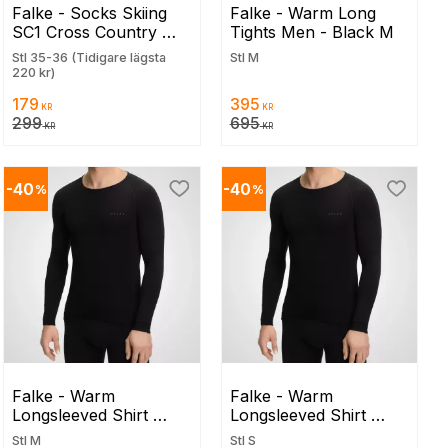
Falke - Socks Skiing 
Falke - Warm Long 
SC1 Cross Country 
Tights Men - Black M
Women 35-36
Stl 35-36 (Tidigare lägsta
Stl M
220 kr)
179
395
KR
KR
299
695
KR
KR
40
40
%
%
ill i favoriter
Lägg till i favoriter
Lägg til
Falke - Warm 
Falke - Warm 
Longsleeved Shirt 
Longsleeved Shirt 
Tight Men - Black M
Tight Men - Black S
Stl M
Stl S