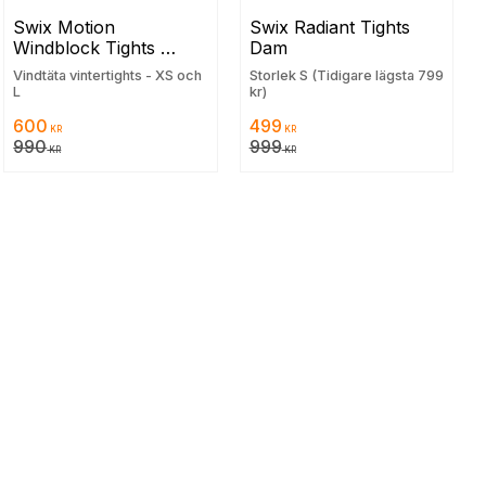
Swix Motion 
Swix Radiant Tights 
Windblock Tights 
Dam
(Dam)
Vindtäta vintertights - XS och
Storlek S (Tidigare lägsta 799
L
kr)
600
499
KR
KR
990
999
KR
KR
ill i favoriter