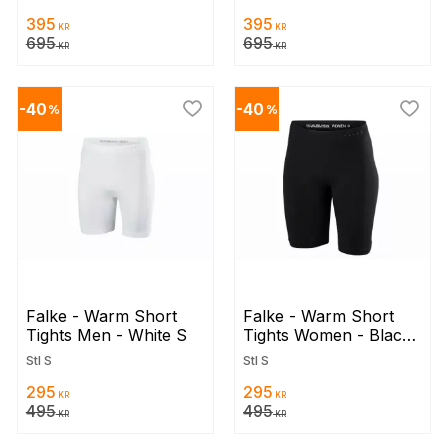
395
395
KR
KR
695
695
KR
KR
40
40
%
%
 till i favoriter
Lägg till i favoriter
Lägg t
Falke - Warm Short 
Falke - Warm Short 
Tights Men - White S
Tights Women - Black 
S
Stl S
Stl S
295
295
KR
KR
495
495
KR
KR