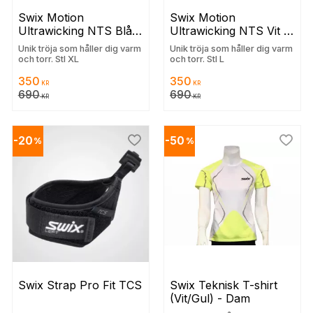
Swix Motion 
Swix Motion 
Ultrawicking NTS Blå 
Ultrawicking NTS Vit 
(Dam)
(Dam)
Unik tröja som håller dig varm
Unik tröja som håller dig varm
och torr. Stl XL
och torr. Stl L
350
350
KR
KR
690
690
KR
KR
20
50
%
%
 till i favoriter
Lägg till i favoriter
Lägg t
Swix Strap Pro Fit TCS
Swix Teknisk T-shirt 
(Vit/Gul) - Dam