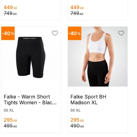
449
449
KR
KR
749
749
KR
KR
40
40
%
%
ill i favoriter
Lägg till i favoriter
Lägg til
Falke - Warm Short 
Falke Sport BH 
Tights Women - Black 
Madison XL
XL
Stl XL
Stl XL
295
295
KR
KR
495
490
KR
KR