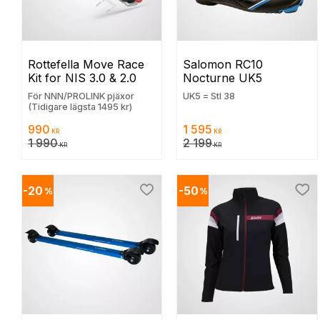
Rottefella Move Race 
Salomon RC10 
Kit for NIS 3.0 & 2.0
Nocturne UK5
För NNN/PROLINK pjäxor
UK5 = Stl 38
(Tidigare lägsta 1495 kr)
990
1 595
KR
KR
1 990
2 199
KR
KR
20
50
%
%
Lägg till i favoriter
Lägg