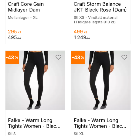
Craft Core Gain 
Craft Storm Balance 
Midlayer Dam
JKT Black-Rose (Dam)
Mellanlager - XL
Stl XS - Vindtätt material
(Tidigare lägsta 813 kr)
295
499
KR
KR
495
1 249
KR
KR
43
43
%
%
 till i favoriter
Lägg till i favoriter
Lägg t
Falke - Warm Long 
Falke - Warm Long 
Tights Women - Black 
Tights Women - Black 
S
XL
Stl S
Stl XL