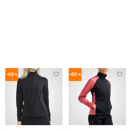
40
60
%
%
 till i favoriter
Lägg till i favoriter
Lägg t