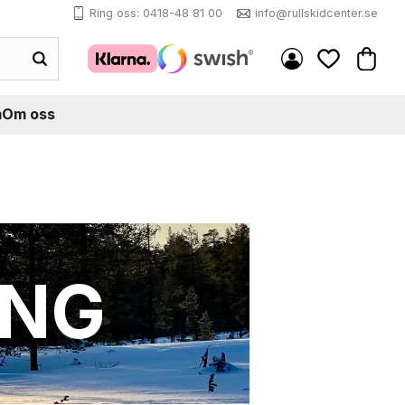
Ring oss: 0418-48 81 00
info@rullskidcenter.se
Kundva
Favoriter
m
Om oss
ING