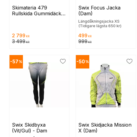
Skimateria 479 
Swix Focus Jacka 
Rullskida Gummidäck 
(Dam)
2or 44 mm - Blå
Längdåkningsjacka XS
(Tidigare lägsta 650 kr)
2 799
499
KR
KR
3 499
999
KR
KR
57
50
%
%
Lägg till i favoriter
Lägg
Swix Skidbyxa 
Swix Skidjacka Mission 
(Vit/Gul) - Dam
X (Dam)