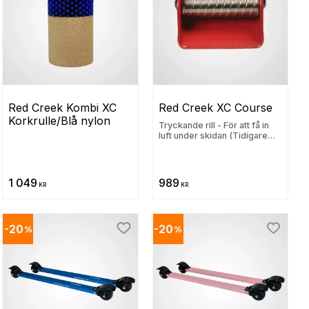
Red Creek Kombi XC 
Red Creek XC Course
Korkrulle/Blå nylon
Tryckande rill - För att få in
luft under skidan (Tidigare
lägsta 988 kr)
1 049
989
KR
KR
20
20
%
%
ill i favoriter
Lägg till i favoriter
Lägg til