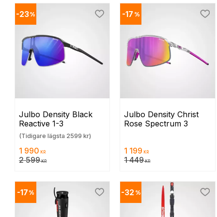
23
17
%
%
Lägg till i favoriter
Lägg
Julbo Density Black 
Julbo Density Christ 
Reactive 1-3
Rose Spectrum 3
(Tidigare lägsta 2599 kr)
1 990
1 199
KR
KR
2 599
1 449
KR
KR
17
32
%
%
Lägg till i favoriter
Lägg