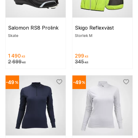
Salomon RS8 Prolink
Skigo Reflexväst
Skate
Storlek M
1 490
299
KR
KR
2 699
345
KR
KR
49
49
%
%
 till i favoriter
Lägg till i favoriter
Lägg t