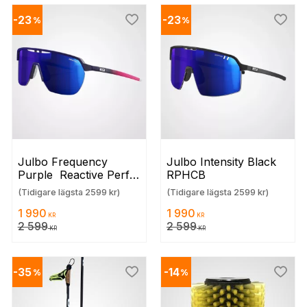
23
23
%
%
 till i favoriter
Lägg till i favoriter
Lägg t
Julbo Frequency 
Julbo Intensity Black 
Purple  Reactive Perf. 
RPHCB
1-3 MLBL
(Tidigare lägsta 2599 kr)
(Tidigare lägsta 2599 kr)
1 990
1 990
KR
KR
2 599
2 599
KR
KR
35
14
%
%
 till i favoriter
Lägg till i favoriter
Lägg t