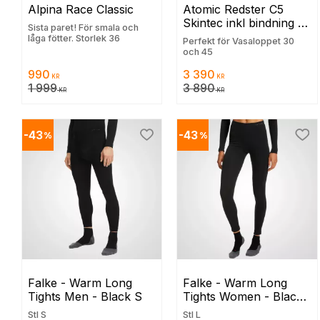
Alpina Race Classic
Atomic Redster C5 
Skintec inkl bindning 
Sista paret! För smala och
och grundvallning
låga fötter. Storlek 36
Perfekt för Vasaloppet 30
och 45
990
3 390
KR
KR
1 999
3 890
KR
KR
43
43
%
%
Lägg till i favoriter
Lägg
Falke - Warm Long 
Falke - Warm Long 
Tights Men - Black S
Tights Women - Black 
L
Stl S
Stl L