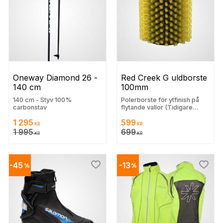
Oneway Diamond 26 - 
Red Creek G uldborste 
140 cm
100mm
140 cm - Styv 100%
Polerborste för ytfinish på
carbonstav
flytande vallor (Tidigare
lägsta 699 kr)
1 295
599
KR
KR
1 995
699
KR
KR
45
13
%
%
 till i favoriter
Lägg till i favoriter
Lägg t