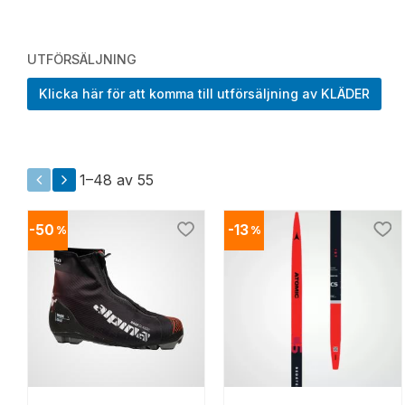
UTFÖRSÄLJNING
Klicka här för att komma till utförsäljning av KLÄDER
1–
48
av
55
50
13
%
%
Lägg till i favoriter
Lägg