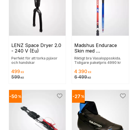
LENZ Space Dryer 2.0 
Madshus Endurace 
- 240 V (Eu)
Skin med 
Movebindning och 
Perfekt för att torka pjäxor
Riktigt bra Vasaloppsskida.
grundvallning
och handskar
Tidigare paketpris 4990 kr
499
4 390
KR
KR
599
6 499
KR
KR
50
27
%
%
Lägg till i favoriter
Lägg