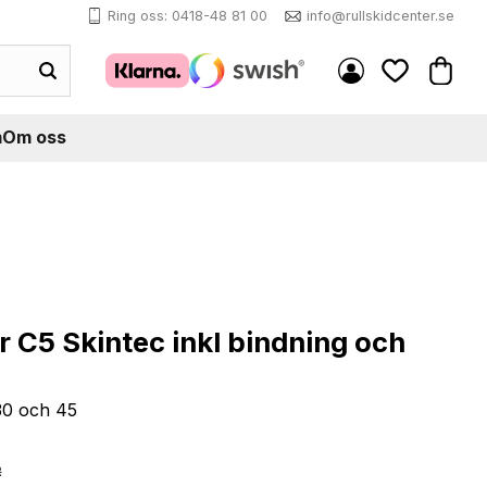
Ring oss: 0418-48 81 00
info@rullskidcenter.se
Kundva
Favoriter
m
Om oss
 C5 Skintec inkl bindning och
30 och 45
e pris:
R