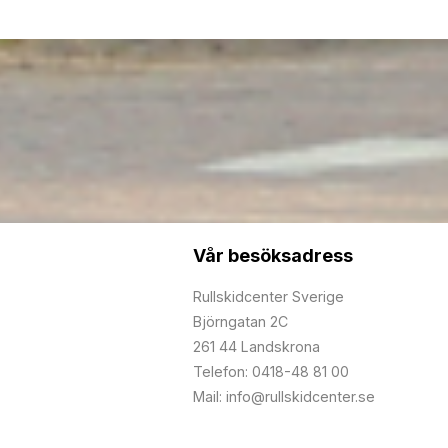
Vår besöksadress
Rullskidcenter Sverige
Björngatan 2C
261 44 Landskrona
Telefon: 0418-48 81 00
Mail: info@rullskidcenter.se