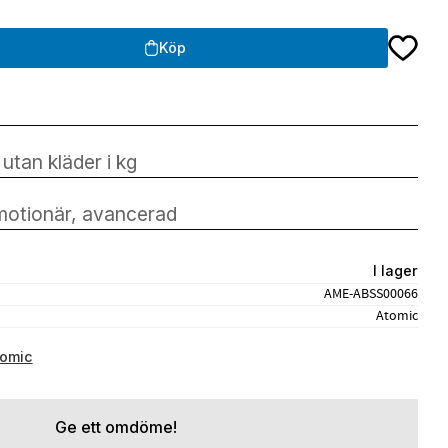
Lägg till
Köp
I lager
AME-ABSS00066
Atomic
tomic
Ge ett omdöme!