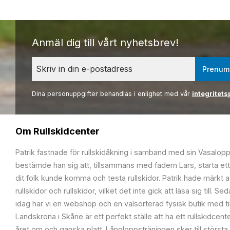
Anmäl dig till vårt nyhetsbrev!
Prenum
Dina personuppgifter behandlas i enlighet med vår
integritets
Om Rullskidcenter
Patrik fastnade för rullskidåkning i samband med sin Vasalop
bestämde han sig att, tillsammans med fadern Lars, starta ett
dit folk kunde komma och testa rullskidor. Patrik hade märkt at
rullskidor och rullskidor, vilket det inte gick att läsa sig till. S
idag har vi en webshop och en välsorterad fysisk butik med t
Landskrona i Skåne är ett perfekt ställe att ha ett rullskidcente
året om och ganska platt. Långloppsträningen sker till största 