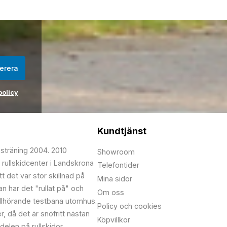
erera
policy
.
Kundtjänst
psträning 2004. 2010
Showroom
 rullskidcenter i Landskrona
Telefontider
t det var stor skillnad på
Mina sidor
edan har det "rullat på" och
Om oss
illhörande testbana utomhus.
Policy och cookies
r, då det är snöfritt nästan
Köpvillkor
delen på rullskidor.