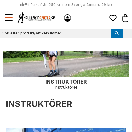
thumb_up
Fri frakt från 250 kr inom Sverige (annars 29 kr)
Sommar: Beställ innan kl 11:00 (mån-ons) och vi skickar lagervaror
Meny
local_shipping
Kund
samma dag
Favoriter
thumb_up
Vi monterar bindningarna!
INSTRUKTÖRER
instruktörer
INSTRUKTÖRER