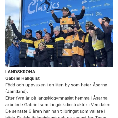
LANDSKRONA
Gabriel Hallquist
Född och uppvuxen i en liten by som heter Åsarna
(Jämtland).
Efter fyra år på längskidgymnasiet hemma i Åsarna
arbetade Gabriel som längdskidinstruktör i Vemdalen.
De senaste 6 åren har han tillbringat som vallare i
både Skidskyttelandslaget och nu senast för Team