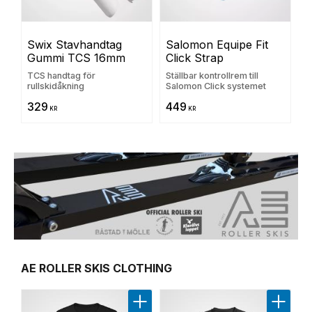
Swix Stavhandtag 
Salomon Equipe Fit 
Gummi TCS 16mm
Click Strap
TCS handtag för
Ställbar kontrollrem till
rullskidåkning
Salomon Click systemet
329
449
KR
KR
AE ROLLER SKIS CLOTHING
Lägg till i favoriter
Lägg til