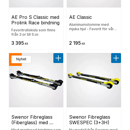
AE Pro S Classic med 
AE Classic
Prolink Race bindning
Aluminumstomme med
mjuka hjul - Favorit för våra
Favoritrullskida som finns
nybörjare och motionärer
från 2:or till 5:or.
3 395
2 195
KR
KR
11
Nyhet
%
Lägg till i favoriter
Lägg til
Swenor Fibreglass 
Swenor Fibreglass 
(Fiberglass) med 
SWESPEC (3+3H)
Prolink Race bindning
Med monterad bindning som
Ny modell från Swenor med