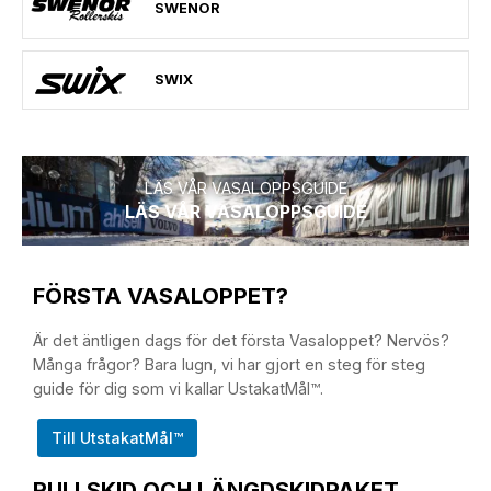
SWENOR
SWIX
LÄS VÅR VASALOPPSGUIDE
LÄS VÅR VASALOPPSGUIDE
FÖRSTA VASALOPPET?
Är det äntligen dags för det första Vasaloppet? Nervös?
Många frågor? Bara lugn, vi har gjort en steg för steg
guide för dig som vi kallar UstakatMål™.
Till UtstakatMål™
RULLSKID OCH LÄNGDSKIDPAKET