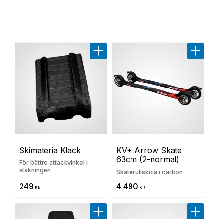
Lägg till i favoriter
Lägg til
Skimateria Klack
KV+ Arrow Skate 
63cm (2-normal)
För bättre attackvinkel i
stakningen
Skaterullskida i carbon
249
4 490
KR
KR
Lägg till i favoriter
Lägg til