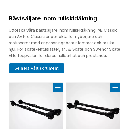
Bästsäljare inom rullskidåkning
Utforska våra bästsäljare inom rullskidåkning: AE Classic
och AE Pro Classic är perfekta för nybörjare och
motionärer med anpassningsbara stommar och mjuka
hjul. För skate-entusiaster, är AE Skate och Swenor Skate
Elite toppvalen för deras hållbarhet och prestanda.
Se hela vårt sortiment
Lägg till i favoriter
Lägg til