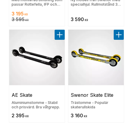
passar Rottefella, IFP och
specialhjul. Rullmotstånd 3
Prolink. 30 dgrs lägsta pris:
(Trögt)
3 195
3595 kr
KR
3 595
3 590
KR
KR
Lägg till i favoriter
Lägg til
AE Skate
Swenor Skate Elite
Aluminiumstomme - Stabil
Trästomme - Populär
och prisvärd. Bra våtgrepp.
skaterullskida
2 395
3 160
KR
KR