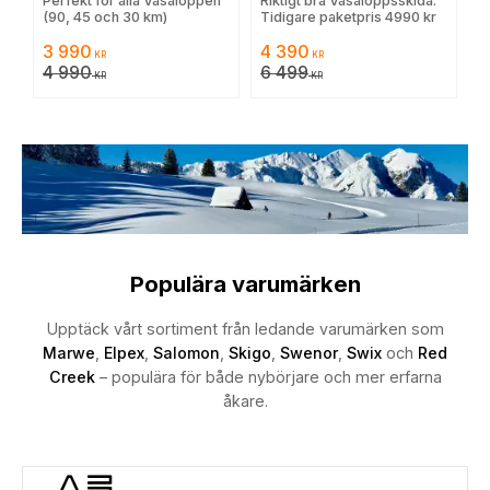
Perfekt för alla Vasaloppen
Riktigt bra Vasaloppsskida.
grundvallning
(90, 45 och 30 km)
Tidigare paketpris 4990 kr
3 990
4 390
KR
KR
4 990
6 499
KR
KR
Populära varumärken
Upptäck vårt sortiment från ledande varumärken som
Marwe
,
Elpex
,
Salomon
,
Skigo
,
Swenor
,
Swix
och
Red
Creek
– populära för både nybörjare och mer erfarna
åkare.