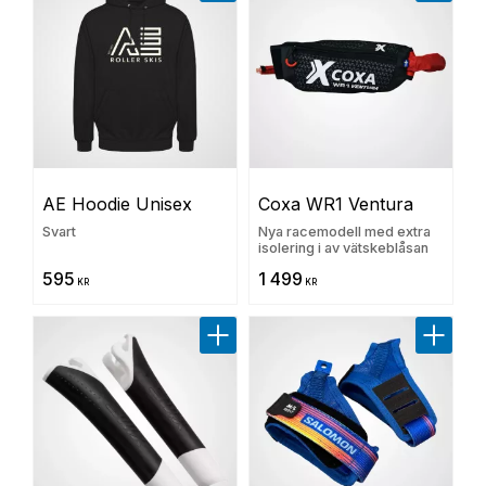
AE Hoodie Unisex
Coxa WR1 Ventura
Svart
Nya racemodell med extra
isolering i av vätskeblåsan
595
1 499
KR
KR
Lägg till i favoriter
Lägg til