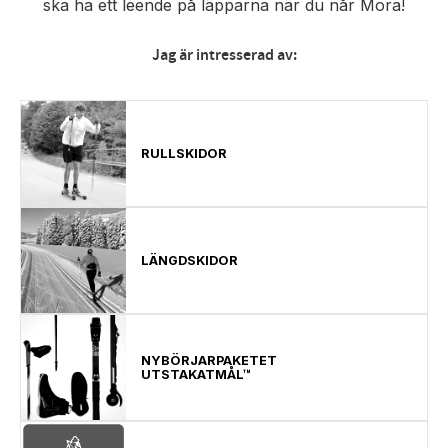
ska ha ett leende på läpparna när du når Mora!
Jag är intresserad av:
RULLSKIDOR
LÄNGDSKIDOR
NYBÖRJARPAKETET
UTSTAKATMÅL™