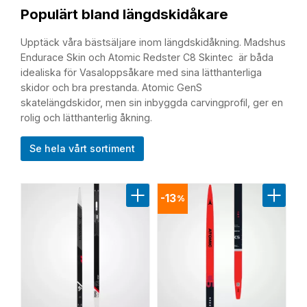
Populärt bland längdskidåkare
Upptäck våra bästsäljare inom längdskidåkning. Madshus
Endurace Skin och Atomic Redster C8 Skintec är båda
idealiska för Vasaloppsåkare med sina lätthanterliga
skidor och bra prestanda. Atomic GenS
skatelängdskidor, men sin inbyggda carvingprofil, ger en
rolig och lätthanterlig åkning.
Se hela vårt sortiment
13
%
Lägg till i favoriter
Lägg til