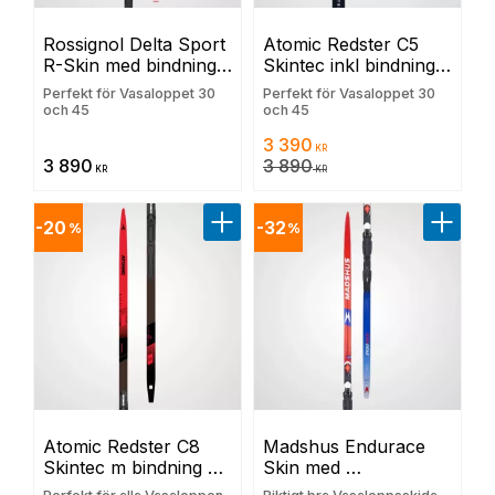
Rossignol Delta Sport 
Atomic Redster C5 
R-Skin med bindning 
Skintec inkl bindning 
och grundvallning
och grundvallning
Perfekt för Vasaloppet 30
Perfekt för Vasaloppet 30
och 45
och 45
3 390
KR
3 890
3 890
KR
KR
20
32
%
%
Lägg till i favoriter
Lägg til
Atomic Redster C8 
Madshus Endurace 
Skintec m bindning 
Skin med 
och grundvallning
Movebindning och 