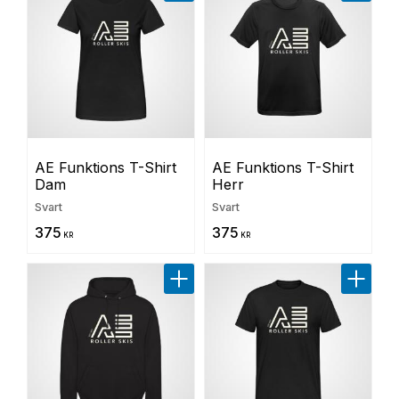
AE Funktions T-Shirt 
AE Funktions T-Shirt 
Dam
Herr
Svart
Svart
375
375
KR
KR
Lägg till i favoriter
Lägg til