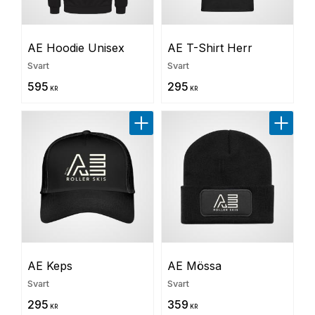
AE Hoodie Unisex
AE T-Shirt Herr
Svart
Svart
595
295
KR
KR
Lägg till i favoriter
Lägg til
AE Keps
AE Mössa
Svart
Svart
295
359
KR
KR