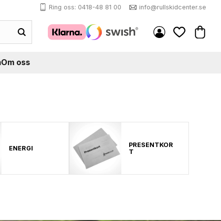
Ring oss: 0418-48 81 00
info@rullskidcenter.se
Kundva
Favoriter
m
Om oss
PRESENTKOR
ENERGI
T