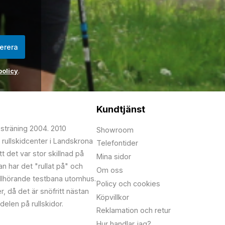
erera
policy
.
Kundtjänst
psträning 2004. 2010
Showroom
 rullskidcenter i Landskrona
Telefontider
t det var stor skillnad på
Mina sidor
edan har det "rullat på" och
Om oss
illhörande testbana utomhus.
Policy och cookies
r, då det är snöfritt nästan
Köpvillkor
delen på rullskidor.
Reklamation och retur
Hur handlar jag?