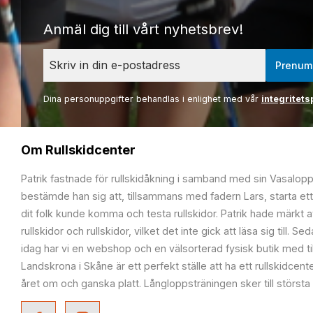
Anmäl dig till vårt nyhetsbrev!
Prenum
Dina personuppgifter behandlas i enlighet med vår
integritets
Om Rullskidcenter
Patrik fastnade för rullskidåkning i samband med sin Vasalop
bestämde han sig att, tillsammans med fadern Lars, starta ett
dit folk kunde komma och testa rullskidor. Patrik hade märkt at
rullskidor och rullskidor, vilket det inte gick att läsa sig till. S
idag har vi en webshop och en välsorterad fysisk butik med t
Landskrona i Skåne är ett perfekt ställe att ha ett rullskidcente
året om och ganska platt. Långloppsträningen sker till största 