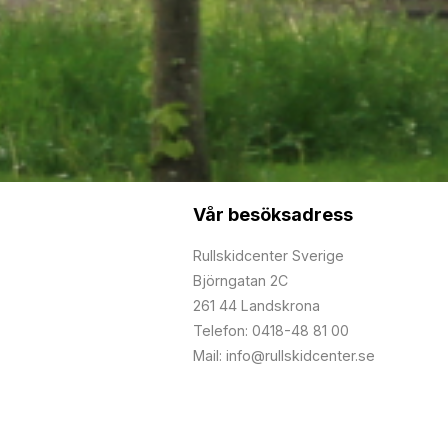
Vår besöksadress
Rullskidcenter Sverige
Björngatan 2C
261 44 Landskrona
Telefon: 0418-48 81 00
Mail: info@rullskidcenter.se