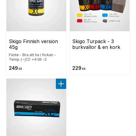
Skigo Finnish version 
Skigo Turpack - 3 
45g
burkvallor & en kork
Fäste - Bra att ha i fickan -
Temp (¬∫C): +4 till -2
249
229
KR
KR
Lägg till i favoriter