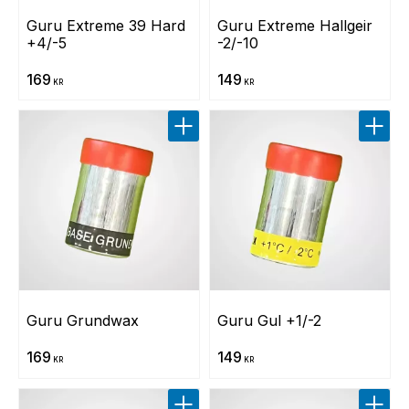
Guru Extreme 39 Hard 
Guru Extreme Hallgeir 
+4/-5
-2/-10
169
149
KR
KR
Lägg till i favoriter
Lägg t
Guru Grundwax
Guru Gul +1/-2
169
149
KR
KR