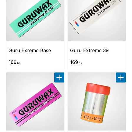
Guru Exreme Base
Guru Extreme 39
169
169
KR
KR
Lägg till i favoriter
Lägg t