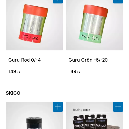
Lägg till i favoriter
Lägg t
Guru Röd 0/-4
Guru Grön -6/-20
149
149
KR
KR
SKIGO
Lägg till i favoriter
Lägg t