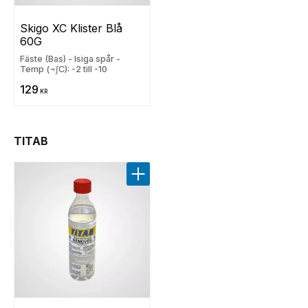
Skigo XC Klister Blå 
60G
Fäste (Bas) - Isiga spår -
Temp (¬∫C): -2 till -10
129
KR
TITAB
Lägg till i favoriter