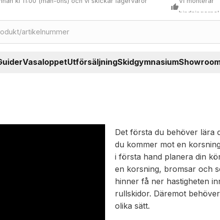
nnan kl 11:00 (mån-ons) och vi skickar lagervaror
Vi monterar
thumb_up
bindningarna!
Guider
Vasaloppet
Utförsäljning
Skidgymnasium
Showroo
Det första du behöver lära d
du kommer mot en korsning e
i första hand planera din kör
en korsning, bromsar och sed
hinner få ner hastigheten i
rullskidor. Däremot behöve
olika sätt.