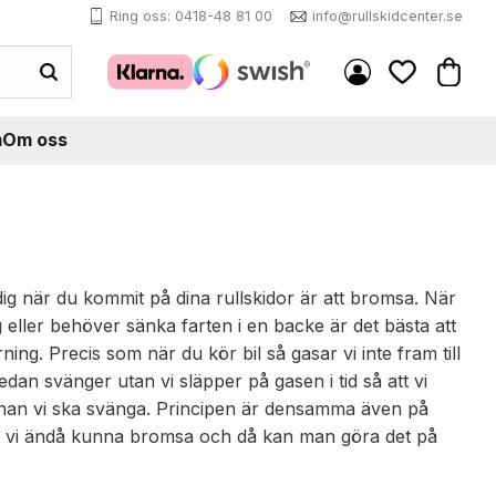
Ring oss: 0418-48 81 00
info@rullskidcenter.se
Kundva
Favoriter
m
Om oss
ig när du kommit på dina rullskidor är att bromsa. När
ller behöver sänka farten i en backe är det bästa att
ning. Precis som när du kör bil så gasar vi inte fram till
an svänger utan vi släpper på gasen i tid så att vi
nnan vi ska svänga. Principen är densamma även på
r vi ändå kunna bromsa och då kan man göra det på