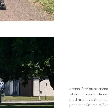
Sedan låter du skidorna 
viker du försiktigt tår
med hjälp av sätesmusku
pass att skidorna ej åke