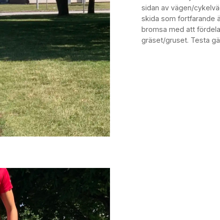
sidan av vägen/cykelväge
skida som fortfarande ä
bromsa med att fördela 
gräset/gruset. Testa gär