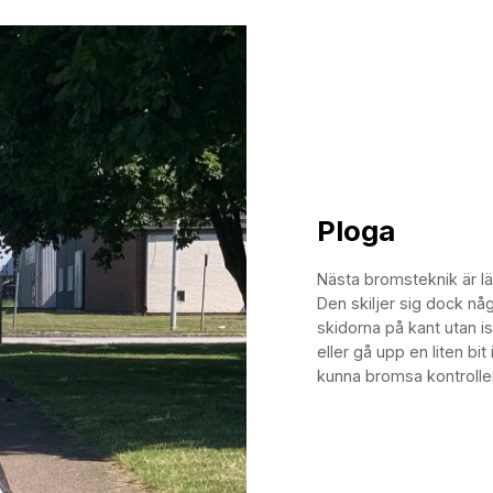
Ploga
Nästa bromsteknik är lät
Den skiljer sig dock någ
skidorna på kant utan is
eller gå upp en liten bit
kunna bromsa kontrolle