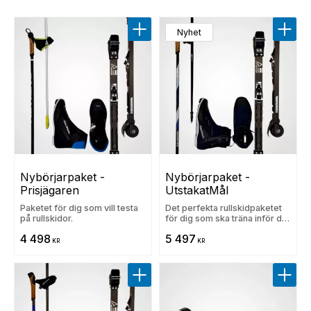
Nyhet
Lägg till i favoriter
Lägg t
Nybörjarpaket - 
Nybörjarpaket - 
Prisjägaren
UtstakatMål
Paketet för dig som vill testa
Det perfekta rullskidpaketet
på rullskidor.
för dig som ska träna inför ditt
första Vasalopp
4 498
5 497
KR
KR
Lägg till i favoriter
Lägg t