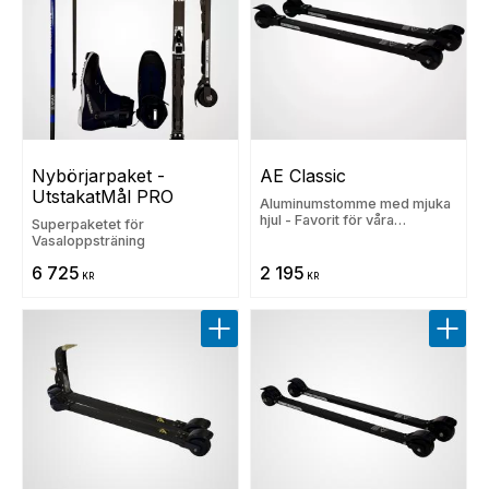
Nybörjarpaket - 
AE Classic
UtstakatMål PRO
Aluminumstomme med mjuka
hjul - Favorit för våra
Superpaketet för
nybörjare och motionärer
Vasaloppsträning
6 725
2 195
KR
KR
Lägg till i favoriter
Lägg t