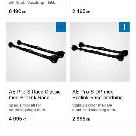
ditt första Vasalopp - Inkl
Race Prolinkbindningar
6 190
2 495
KR
KR
Lägg till i favoriter
Lägg t
AE Pro S Race Classic 
AE Pro S DP med 
med Prolink Race 
Prolink Race bindning
bindning
Specialmodell för
Stakrullskidor med DP
seedningslopp med
monterad bindning som
godkända 2:or, backspärr, DP
passar Rottefella, IFP och
4 995
2 995
monterad bindning och
Prolink
KR
KR
keramiska kullager.