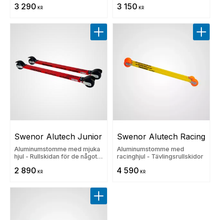
3 290
3 150
KR
KR
Lägg till i favoriter
Lägg t
Swenor Alutech Junior
Swenor Alutech Racing
Aluminumstomme med mjuka
Aluminumstomme med
hjul - Rullskidan för de något
racinghjul - Tävlingsrullskidor
yngre
2 890
4 590
KR
KR
Lägg till i favoriter