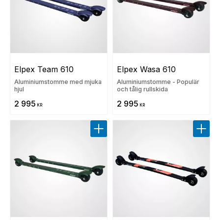
Elpex Team 610
Elpex Wasa 610
Aluminiumstomme med mjuka
Aluminiumstomme - Populär
hjul
och tålig rullskida
2 995
2 995
KR
KR
Lägg till i favoriter
Lägg t