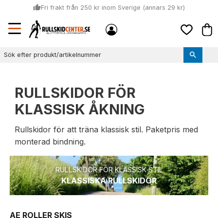
thumb_up
Fri frakt från 250 kr inom Sverige (annars 29 kr)
Sommar: Beställ innan kl 11:00 (mån-ons) och vi skickar lagervaror
Meny
local_shipping
Kund
samma dag
Favoriter
thumb_up
Vi monterar bindningarna!
RULLSKIDOR FÖR
KLASSISK ÅKNING
Rullskidor för att träna klassisk stil. Paketpris med
monterad bindning.
RULLSKIDOR FÖR KLASSISK STIL
KLASSISKA RULLSKIDOR
AE ROLLER SKIS