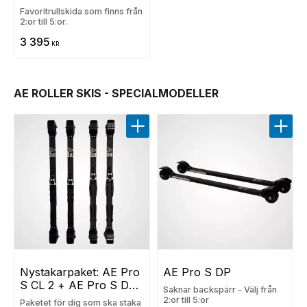
Favoritrullskida som finns från
2:or till 5:or.
3 395
KR
AE ROLLER SKIS - SPECIALMODELLER
Lägg till i favoriter
Lägg t
Nystakarpaket: AE Pro 
AE Pro S DP
S CL 2 + AE Pro S DP 
Saknar backspärr - Välj från
4
2:or till 5:or
Paketet för dig som ska staka