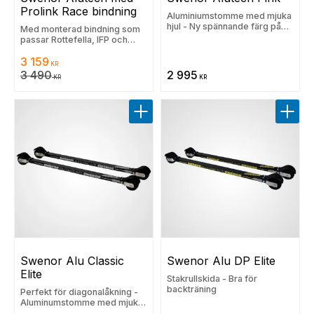
Prolink Race bindning
Aluminiumstomme med mjuka
hjul - Ny spännande färg på
Med monterad bindning som
den populära Alutech
passar Rottefella, IFP och
Prolink. 30 dgrs lägsta pris:
3 159
3490 kr
KR
3 490
2 995
KR
KR
Lägg till i favoriter
Lägg t
Swenor Alu Classic 
Swenor Alu DP Elite
Elite
Stakrullskida - Bra för
backträning
Perfekt för diagonalåkning -
Aluminumstomme med mjuka
hjul