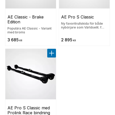
AE Classic - Brake 
AE Pro S Classic
Edition
Ny favoritrullskida för både
nybörjare som Världselit. f
Populära AE Classic - Variant
´Finns från 2:or till 5:or.
med broms
3 685
2 895
KR
KR
Lägg till i favoriter
AE Pro S Classic med 
Prolink Race bindning