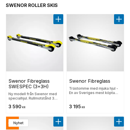
SWENOR ROLLER SKIS
Lägg till i favoriter
Lägg t
Swenor Fibreglass 
Swenor Fibreglass
SWESPEC (3+3H)
Trästomme med mjuka hjul -
En av Sveriges mest köpta
Ny modell från Swenor med
rullskidor. 30 dgrs lägsta pris:
specialhjul. Rullmotstånd 3
3195 kr
(Trögt)
3 590
3 195
KR
KR
11
Nyhet
%
Lägg till i favoriter
Lägg t