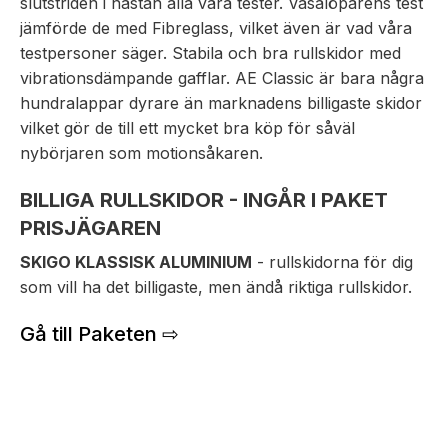
slutstriden i nästan alla våra tester. Vasalöparens test
jämförde de med Fibreglass, vilket även är vad våra
testpersoner säger. Stabila och bra rullskidor med
vibrationsdämpande gafflar. AE Classic är bara några
hundralappar dyrare än marknadens billigaste skidor
vilket gör de till ett mycket bra köp för såväl
nybörjaren som motionsåkaren.
BILLIGA RULLSKIDOR - INGÅR I PAKET
PRISJÄGAREN
SKIGO KLASSISK ALUMINIUM
- rullskidorna för dig
som vill ha det billigaste, men ändå riktiga rullskidor.
Gå till Paketen ⇨