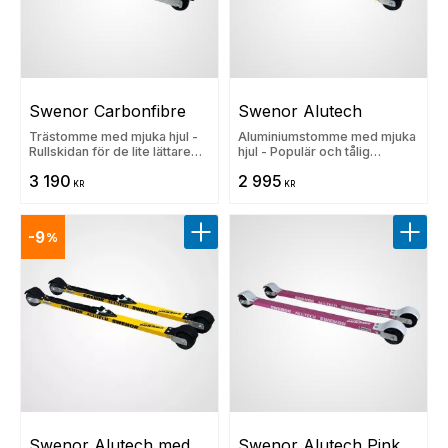
Swenor Carbonfibre
Swenor Alutech
Trästomme med mjuka hjul -
Aluminiumstomme med mjuka
Rullskidan för de lite lättare
hjul - Populär och tålig
åkarna
rullskida. 30 dgrs lägsta pris:
3 190
2 995
2995 kr
KR
KR
9
%
Lägg till i favoriter
Lägg t
Swenor Alutech med 
Swenor Alutech Pink