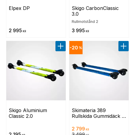
Elpex DP
Skigo CarbonClassic 
3.0
Rullmotstånd 2
2 995
3 995
KR
KR
20
%
Lägg till i favoriter
Lägg t
Skigo Aluminium 
Skimateria 389 
Classic 2.0
Rullskida Gummidäck 
2or 40 mm - Blå
2 799
KR
2 195
3 499