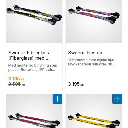
Swenor Fibreglass 
Swenor Finstep
(Fiberglass) med 
Trästomme med mjuka hjul -
Prolink Race bindning
Mycket stabil rullskida. 30
Med monterad bindning som
dgrs lägsta pris: 3195 kr
passar Rottefella, IFP och
Prolink. 30 dgrs lägsta pris:
3 195
3595 kr
KR
3 595
3 195
KR
KR
Lägg till i favoriter
Lägg t