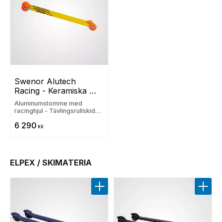
Swenor Alutech 
Racing - Keramiska 
lager
Aluminumstomme med
racinghjul - Tävlingsrullskidor
med keramiska lager
6 290
KR
ELPEX / SKIMATERIA
Lägg till i favoriter
Lägg t