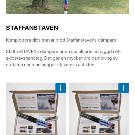
STAFFANSTAVEN
Komplettera dina stavar med Staffanstavens dämpare.
StaffanSTAVENs dämpare är en sprialfjäder inbyggd i ett
skidstavshandtag. Det ger en mycket bra dämpning av
stötarna när man hugger stavarna i asfalten.
Lägg till i favoriter
Lägg t