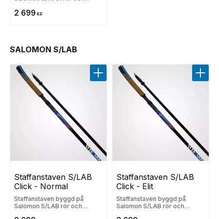
Salomons Clickhandtag
2 699
KR
SALOMON S/LAB
Lägg till i favoriter
Lägg t
Staffanstaven S/LAB 
Staffanstaven S/LAB 
Click - Normal
Click - Elit
​Staffanstaven byggd på
Staffanstaven byggd på
Salomon S/LAB rör och
Salomon S/LAB rör och
Salomons Clickhandtag​
Salomons Clickhandtag