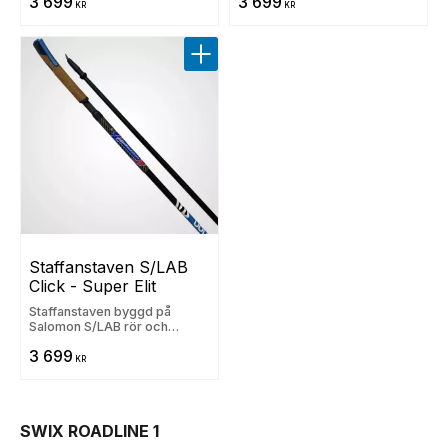
3 699
3 699
KR
KR
Lägg till i favoriter
Staffanstaven S/LAB 
Click - Super Elit
​Staffanstaven byggd på
Salomon S/LAB rör och
Salomons Clickhandtag​
3 699
KR
SWIX ROADLINE 1