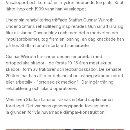
Vasaloppet och kom på en mycket hedrande 5:e plats. Knät
läkte ihop och 1999 vann han Vasaloppet.
Under sin rehabilitering träffade Staffan Gunnar Winroth.
Under Staffans rehabilitering inspirerades Gunnar att lära sig
åka rullskidor. Gunnar blev i och med detta medveten om
impulsproblemet, tog fram en lösning, en dag knackade han
på hos Staffan för att starta ett samarbete.
Gunnar Winroth har under decennier arbetat med
ortopediska skador - de första 10-15 åren mest akuta
skador i form av frakturer och ledbandsskador. De senaste
20 åren har han allt mer behandlat belastningsskador i idrott
eller arbetsliv - "ortopedisk medicin". Där ingår träning,
rehabilitering och ibland operationer.
Men även Staffan Larsson räknas in bland uppfinnarna i
företaget. Det var hans genomgripande förslag som
la grunden för vår nuvarnade dämpar-konstruktion.