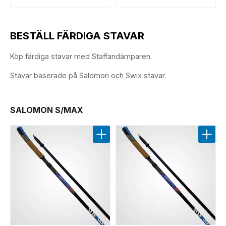
BESTÄLL FÄRDIGA STAVAR
Köp färdiga stavar med Staffandämparen.
Stavar baserade på Salomon och Swix stavar.
SALOMON S/MAX
Lägg till i favoriter
Lägg t