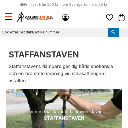
thumb_up
Fri frakt från 250 kr inom Sverige (annars 29 kr)
Sommar: Beställ innan kl 11:00 (mån-ons) och vi skickar lagervaror
Meny
local_shipping
Kund
samma dag
Favoriter
thumb_up
Vi monterar bindningarna!
STAFFANSTAVEN
Staffanstavens dämpare ger dig både snökänsla
och en bra stötdämpning vid stavisättningen i
asfalten.
Gör om dina stavar till fjädrande stavar
STAFFANSTAVEN