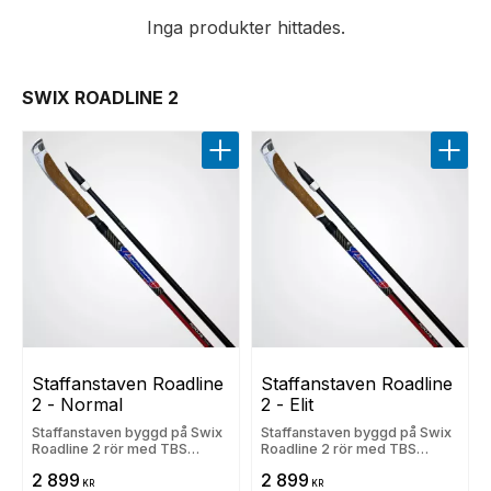
Inga produkter hittades.
SWIX ROADLINE 2
Lägg till i favoriter
Lägg t
Staffanstaven Roadline 
Staffanstaven Roadline 
2 - Normal
2 - Elit
Staffanstaven byggd på Swix
Staffanstaven byggd på Swix
Roadline 2 rör med TBS
Roadline 2 rör med TBS
spetsar
spetsar
2 899
2 899
KR
KR