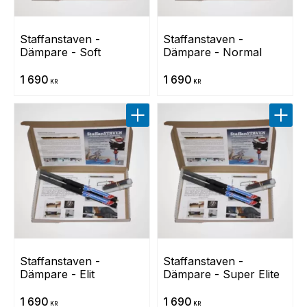
Staffanstaven - 
Staffanstaven - 
Dämpare - Soft
Dämpare - Normal
1 690
1 690
KR
KR
Lägg till i favoriter
Lägg t
Staffanstaven - 
Staffanstaven - 
Dämpare - Elit
Dämpare - Super Elite
1 690
1 690
KR
KR