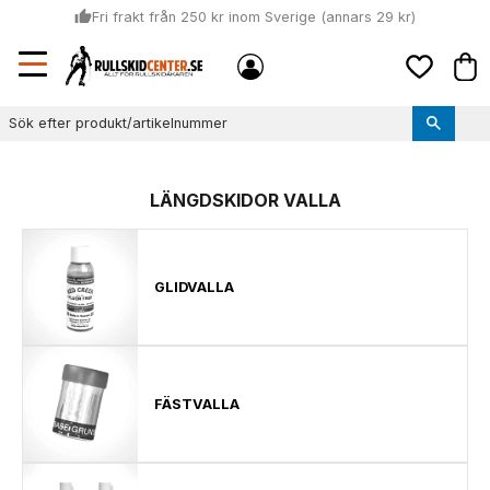
thumb_up
Fri frakt från 250 kr inom Sverige (annars 29 kr)
Sommar: Beställ innan kl 11:00 (mån-ons) och vi skickar lagervaror
Meny
local_shipping
Kund
samma dag
Favoriter
thumb_up
Vi monterar bindningarna!
LÄNGDSKIDOR VALLA
GLIDVALLA
FÄSTVALLA