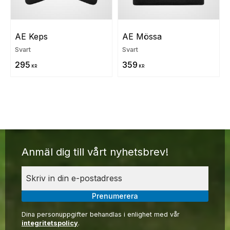
AE Keps
AE Mössa
Svart
Svart
295
359
KR
KR
Anmäl dig till vårt nyhetsbrev!
Prenumerera
Dina personuppgifter behandlas i enlighet med vår
integritetspolicy
.