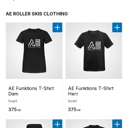
AE ROLLER SKIS CLOTHING
Lägg till i favoriter
Lägg t
AE Funktions T-Shirt 
AE Funktions T-Shirt 
Dam
Herr
Svart
Svart
375
375
KR
KR