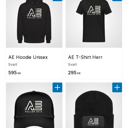
Lägg till i favoriter
Lägg t
AE Hoodie Unisex
AE T-Shirt Herr
Svart
Svart
595
295
KR
KR
Lägg till i favoriter
Lägg t