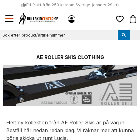
thumb_up
Fri frakt från 250 kr inom Sverige (annars 29 kr)
Sommar: Beställ innan kl 11:00 (mån-ons) och vi skickar lagervaror
Meny
local_shipping
Kund
samma dag
Favoriter
thumb_up
Vi monterar bindningarna!
AE ROLLER SKIS CLOTHING
Helt ny kollektion från AE Roller Skis är på väg in.
Beställ här nedan redan idag. Vi räknar mer att kunna
börja skicka ut runt Lucia.