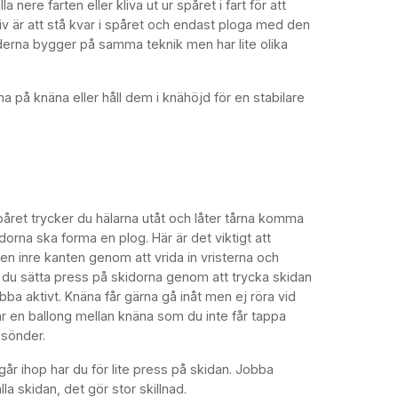
a nere farten eller kliva ut ur spåret i fart för att
tiv är att stå kvar i spåret och endast ploga med den
erna bygger på samma teknik men har lite olika
a på knäna eller håll dem i knähöjd för en stabilare
påret trycker du hälarna utåt och låter tårna komma
dorna ska forma en plog. Här är det viktigt att
den inre kanten genom att vrida in vristerna och
 du sätta press på skidorna genom att trycka skidan
jobba aktivt. Knäna får gärna gå inåt men ej röra vid
ar en ballong mellan knäna som du inte får tappa
 sönder.
år ihop har du för lite press på skidan. Jobba
a skidan, det gör stor skillnad.