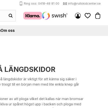
Ring oss: 0418-48 81 00
info@rullskidcenter.se
Kundva
Favoriter
m
Om oss
Å LÄNGDSKIDOR
å längdskidor är viktigt för att känna sig säker i
e trixigt till en början men med lite enkla knep går
iationer av att ploga vilket det kallas när man bromsar
 kliva ur spåret högst upp i backen och ploga med