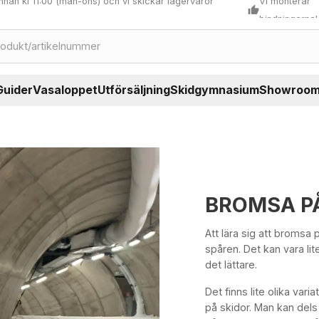
nnan kl 11:00 (mån-ons) och vi skickar lagervaror
Vi monterar
thumb_up
bindningarna!
Guider
Vasaloppet
Utförsäljning
Skidgymnasium
Showroo
BROMSA P
Att lära sig att bromsa p
spåren. Det kan vara lit
det lättare.
Det finns lite olika var
på skidor. Man kan dels