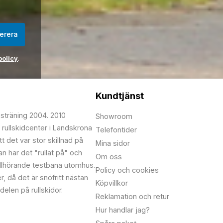
erera
policy
.
Kundtjänst
psträning 2004. 2010
Showroom
 rullskidcenter i Landskrona
Telefontider
t det var stor skillnad på
Mina sidor
edan har det "rullat på" och
Om oss
illhörande testbana utomhus.
Policy och cookies
r, då det är snöfritt nästan
Köpvillkor
delen på rullskidor.
Reklamation och retur
Hur handlar jag?