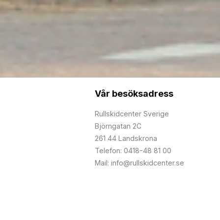
Vår besöksadress
Rullskidcenter Sverige
Björngatan 2C
261 44 Landskrona
Telefon: 0418-48 81 00
Mail: info@rullskidcenter.se