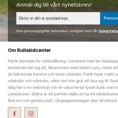
Anmäl dig till vårt nyhetsbrev!
Prenum
Dina personuppgifter behandlas i enlighet med vår
integritets
Om Rullskidcenter
Patrik fastnade för rullskidåkning i samband med sin Vasalop
bestämde han sig att, tillsammans med fadern Lars, starta ett
dit folk kunde komma och testa rullskidor. Patrik hade märkt at
rullskidor och rullskidor, vilket det inte gick att läsa sig till. S
idag har vi en webshop och en välsorterad fysisk butik med t
Landskrona i Skåne är ett perfekt ställe att ha ett rullskidcente
året om och ganska platt. Långloppsträningen sker till största 