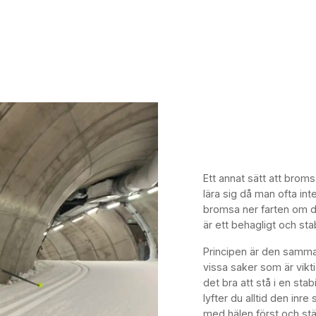
Ett annat sätt att broms
lära sig då man ofta inte
bromsa ner farten om d
är ett behagligt och stab
Principen är den samm
vissa saker som är vikti
det bra att stå i en sta
lyfter du alltid den inr
med hälen först och stäl