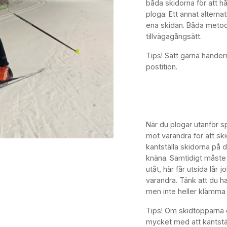
båda skidorna för att håll
ploga. Ett annat alterna
ena skidan. Båda metod
tillvägagångsätt.
Tips! Sätt gärna händern
postition.
När du plogar utanför s
mot varandra för att ski
kantställa skidorna på 
knäna. Samtidigt måste
utåt, här får utsida lår 
varandra. Tänk att du h
men inte heller klämma
Tips! Om skidtopparna g
mycket med att kantställ