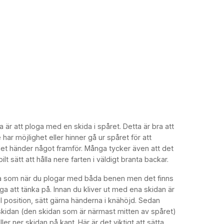
a är att ploga med en skida i spåret. Detta är bra att
 har möjlighet eller hinner gå ur spåret för att
et händer något framför. Många tycker även att det
ilt sätt att hålla nere farten i väldigt branta backar.
a som när du plogar med båda benen men det finns
ga att tänka på. Innan du kliver ut med ena skidan är
bil position, sätt gärna händerna i knähöjd. Sedan
e skidan (den skidan som är närmast mitten av spåret)
ler ner skidan på kant. Här är det viktigt att sätta