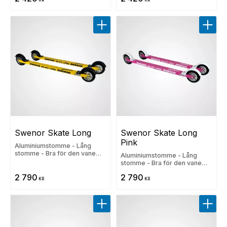
Lägg till i favoriter
Lägg t
Swenor Skate Long
Swenor Skate Long 
Pink
Aluminiumstomme - Lång
stomme - Bra för den vane
Aluminiumstomme - Lång
åkaren
stomme - Bra för den vane
åkaren
2 790
2 790
KR
KR
Lägg till i favoriter
Lägg t