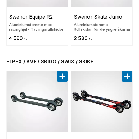
Swenor Equipe R2
Swenor Skate Junior
Aluminiumstomme med
Aluminiumstomme -
racinghjul - Tävlingsrullskidor
Rullskidan för de yngre åkarna
4 590
2 590
KR
KR
ELPEX / KV+ / SKIGO / SWIX / SKIKE
Lägg till i favoriter
Lägg t