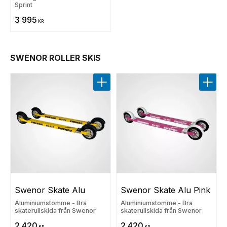
Sprint
3 995
KR
SWENOR ROLLER SKIS
Lägg till i favoriter
Lägg t
Swenor Skate Alu
Swenor Skate Alu Pink
Aluminiumstomme - Bra
Aluminiumstomme - Bra
skaterullskida från Swenor
skaterullskida från Swenor
2 420
2 420
KR
KR