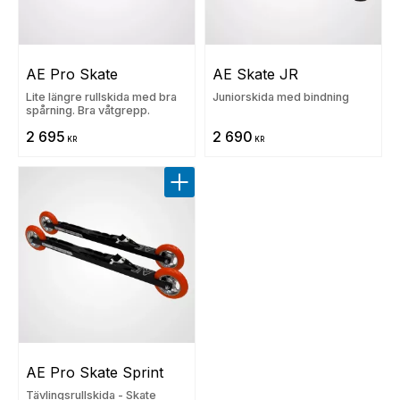
AE Pro Skate
AE Skate JR
Lite längre rullskida med bra
Juniorskida med bindning
spårning. Bra våtgrepp.
2 695
2 690
KR
KR
Lägg till i favoriter
AE Pro Skate Sprint
Tävlingsrullskida - Skate