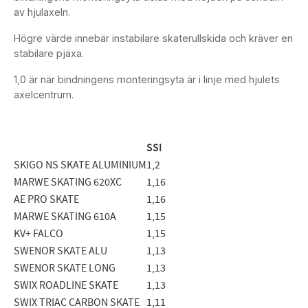
av hjulaxeln.
Högre värde innebär instabilare skaterullskida och kräver en
stabilare pjäxa.
1,0 är när bindningens monteringsyta är i linje med hjulets
axelcentrum.
SSI
SKIGO NS SKATE ALUMINIUM
1,2
MARWE SKATING 620XC
1,16
AE PRO SKATE
1,16
MARWE SKATING 610A
1,15
KV+ FALCO
1,15
SWENOR SKATE ALU
1,13
SWENOR SKATE LONG
1,13
SWIX ROADLINE SKATE
1,13
SWIX TRIAC CARBON SKATE
1,11