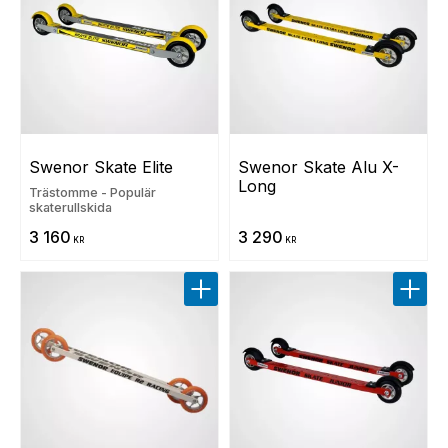
Swenor Skate Elite
Swenor Skate Alu X-
Long
Trästomme - Populär
skaterullskida
3 160
3 290
KR
KR
Lägg till i favoriter
Lägg t