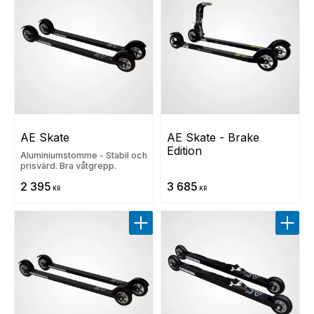
AE Skate
AE Skate - Brake 
Edition
Aluminiumstomme - Stabil och
prisvärd. Bra våtgrepp.
2 395
3 685
KR
KR
Lägg till i favoriter
Lägg t