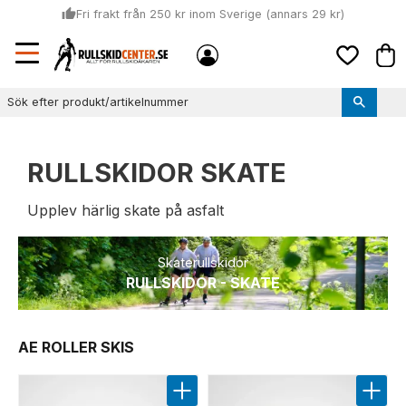
thumb_up
Fri frakt från 250 kr inom Sverige (annars 29 kr)
Sommar: Beställ innan kl 11:00 (mån-ons) och vi skickar lagervaror
Meny
local_shipping
Kund
samma dag
Favoriter
thumb_up
Vi monterar bindningarna!
RULLSKIDOR SKATE
Upplev härlig skate på asfalt
Skaterullskidor
RULLSKIDOR - SKATE
AE ROLLER SKIS
Lägg till i favoriter
Lägg t