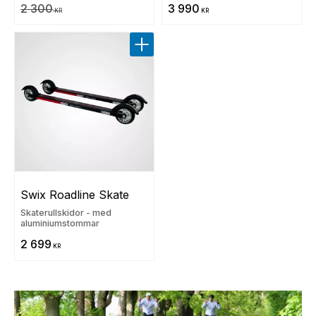
2 300
3 990
KR
KR
Lägg till i favoriter
Swix Roadline Skate
Skaterullskidor - med
aluminiumstommar
2 699
KR