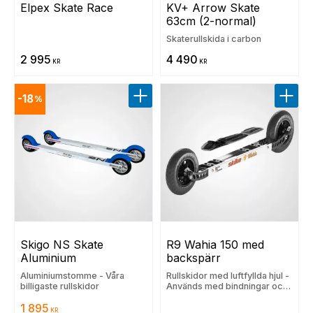
Elpex Skate Race
KV+ Arrow Skate 
63cm (2-normal)
Skaterullskida i carbon
2 995
4 490
KR
KR
18
%
Lägg till i favoriter
Lägg t
Skigo NS Skate 
R9 Wahia 150 med 
Aluminium
backspärr
Aluminiumstomme - Våra
Rullskidor med luftfyllda hjul -
billigaste rullskidor
Används med bindningar och
pjäxor
1 895
KR