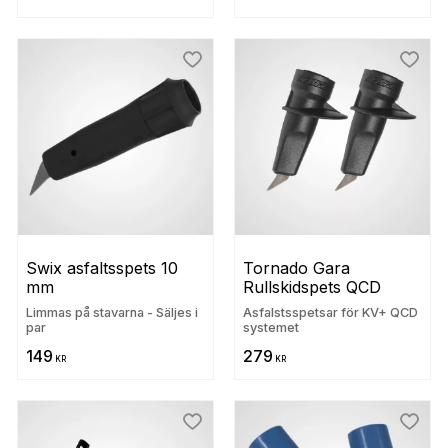
 till i favoriter
Lägg till i favoriter
Lägg t
Swix asfaltsspets 10 
Tornado Gara 
mm
Rullskidspets QCD
Limmas på stavarna - Säljes i
Asfalstsspetsar för KV+ QCD
par
systemet
149
279
KR
KR
 till i favoriter
Lägg till i favoriter
Lägg t