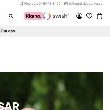
Ring oss: 0418-48 81 00
info@rullskidcenter.se
Kundva
Favoriter
m
Om oss
SAR