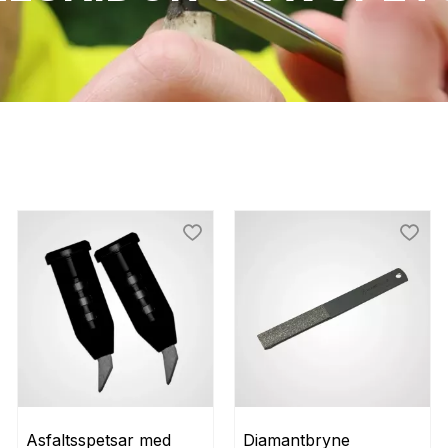
 till i favoriter
Lägg till i favoriter
Lägg t
Asfaltsspetsar med 
Diamantbryne