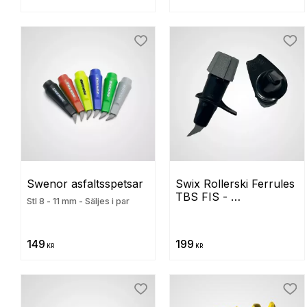
Lägg till i favoriter
Lägg
Swenor asfaltsspetsar
Swix Rollerski Ferrules 
TBS FIS - 
Stl 8 - 11 mm - Säljes i par
Asfaltsspetsar (FIS)
149
199
KR
KR
Lägg till i favoriter
Lägg