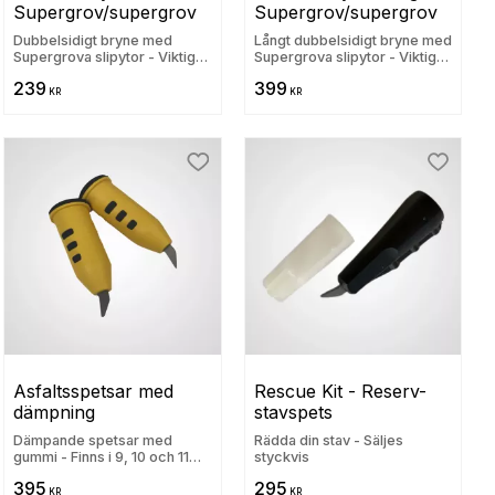
Supergrov/supergrov
Supergrov/supergrov
Dubbelsidigt bryne med
Långt dubbelsidigt bryne med
Supergrova slipytor - Viktigt
Supergrova slipytor - Viktigt
att stavspetsarna slipas
att stavspetsarna slipas
239
399
KR
KR
ill i favoriter
Lägg till i favoriter
Lägg til
Asfaltsspetsar med 
Rescue Kit - Reserv-
dämpning
stavspets
Dämpande spetsar med
Rädda din stav - Säljes
gummi - Finns i 9, 10 och 11
styckvis
mm
395
295
KR
KR