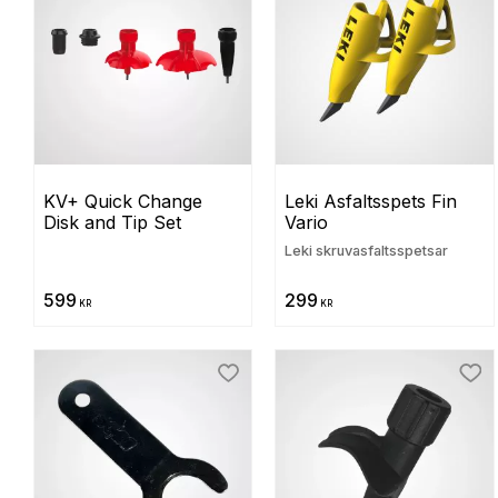
KV+ Quick Change 
Leki Asfaltsspets Fin 
Disk and Tip Set
Vario
Leki skruvasfaltsspetsar
599
299
KR
KR
Lägg till i favoriter
Lägg