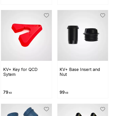
ill i favoriter
Lägg till i favoriter
Lägg til
KV+ Key for QCD 
KV+ Base Insert and 
Sytem
Nut
79
99
KR
KR
ill i favoriter
Lägg till i favoriter
Lägg til