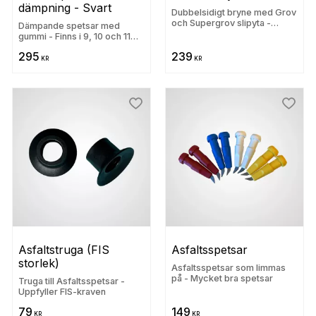
dämpning - Svart
Dubbelsidigt bryne med Grov
och Supergrov slipyta -
Dämpande spetsar med
Viktigt att stavspetsarna
gummi - Finns i 9, 10 och 11
slipas
mm
295
239
KR
KR
 till i favoriter
Lägg till i favoriter
Lägg t
Asfaltstruga (FIS 
Asfaltsspetsar
storlek)
Asfaltsspetsar som limmas
på - Mycket bra spetsar
Truga till Asfaltsspetsar -
Uppfyller FIS-kraven
79
149
KR
KR