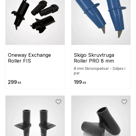
Oneway Exchange 
Skigo Skruvtruga 
Roller FIS
Roller PRO 8 mm
8 mm Skruvspetsar - Säljes i
par
299
199
KR
KR
 till i favoriter
Lägg till i favoriter
Lägg t