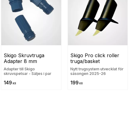
Skigo Skruvtruga 
Skigo Pro click roller 
Adapter 8 mm
truga/basket
Adapter till Skigo
Nytt trugsystem utvecklat för
skruvspetsar - Säljes i par
säsongen 2025-26
149
199
KR
KR
ill i favoriter