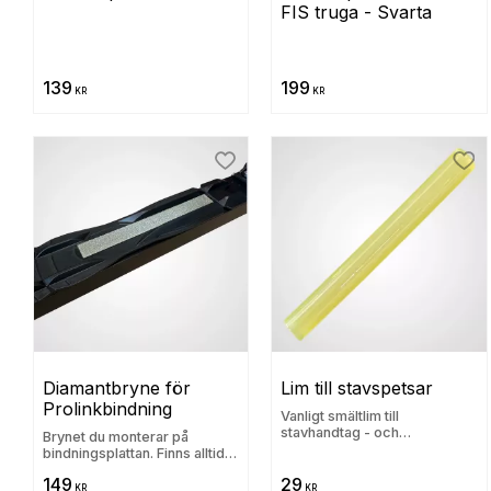
FIS truga - Svarta
139
199
KR
KR
Lägg till i favoriter
Lägg
Diamantbryne för 
Lim till stavspetsar
Prolinkbindning
Vanligt smältlim till
stavhandtag - och
Brynet du monterar på
stavspetsar som limmas
bindningsplattan. Finns alltid
med på rundan
149
29
KR
KR