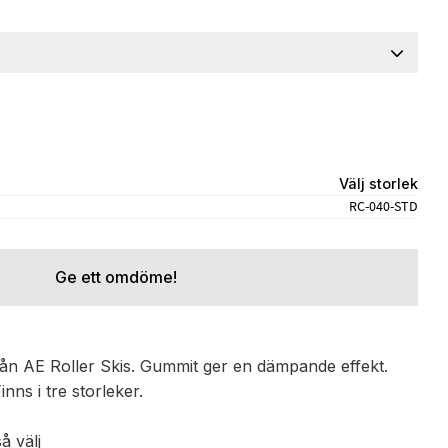
Välj storlek
RC-040-STD
Ge ett omdöme!
ån AE Roller Skis. Gummit ger en dämpande effekt.
nns i tre storleker.
å välj