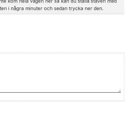
inte kom hela vägen ner så kan du ställa staven med
tten i några minuter och sedan trycka ner den.