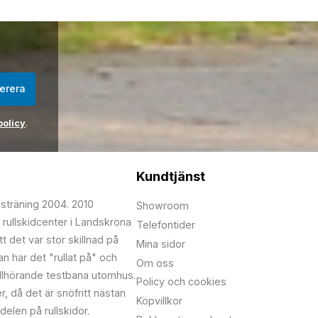
erera
policy
.
Kundtjänst
psträning 2004. 2010
Showroom
 rullskidcenter i Landskrona
Telefontider
t det var stor skillnad på
Mina sidor
edan har det "rullat på" och
Om oss
illhörande testbana utomhus.
Policy och cookies
r, då det är snöfritt nästan
Köpvillkor
delen på rullskidor.