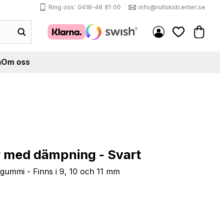
Ring oss: 0418-48 81 00
info@rullskidcenter.se
Kundva
Favoriter
m
Om oss
r med dämpning - Svart
ummi - Finns i 9, 10 och 11 mm