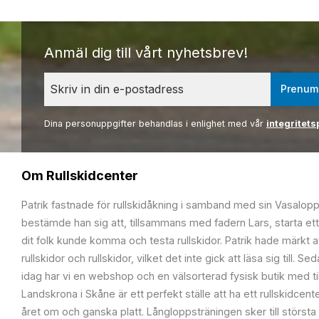
Anmäl dig till vårt nyhetsbrev!
Prenum
Dina personuppgifter behandlas i enlighet med vår
integritets
Om Rullskidcenter
Patrik fastnade för rullskidåkning i samband med sin Vasalop
bestämde han sig att, tillsammans med fadern Lars, starta ett
dit folk kunde komma och testa rullskidor. Patrik hade märkt at
rullskidor och rullskidor, vilket det inte gick att läsa sig till. S
idag har vi en webshop och en välsorterad fysisk butik med t
Landskrona i Skåne är ett perfekt ställe att ha ett rullskidcente
året om och ganska platt. Långloppsträningen sker till största 