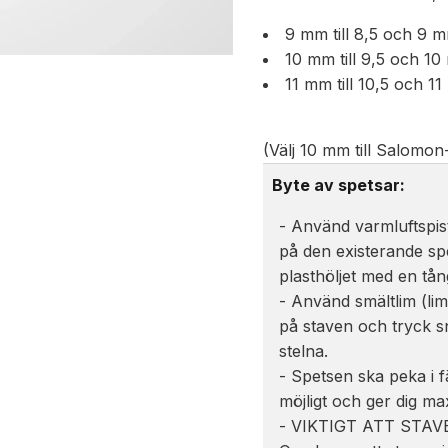
9 mm till 8,5 och 9 m
10 mm till 9,5 och 10
11 mm till 10,5 och 11
(Välj 10 mm till Salomon
Byte av spetsar:
- Använd varmluftspist
på den existerande spe
plasthöljet med en tån
- Använd smältlim (limp
på staven och tryck s
stelna.
- Spetsen ska peka i f
möjligt och ger dig ma
- VIKTIGT ATT STA