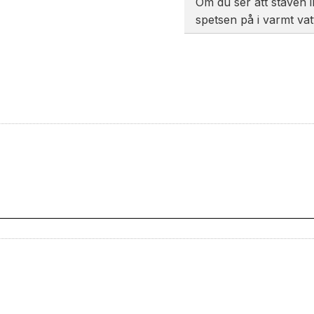
Om du ser att staven 
spetsen på i varmt va