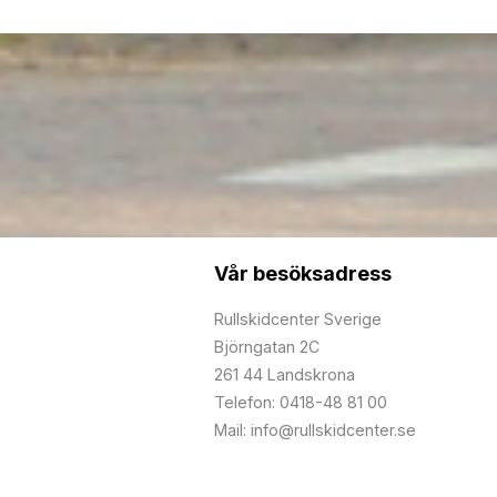
Vår besöksadress
Rullskidcenter Sverige
Björngatan 2C
261 44 Landskrona
Telefon: 0418-48 81 00
Mail: info@rullskidcenter.se