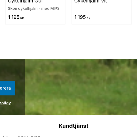
Cykelhjälm Gul
Cykelhjälm Vit
Skön cykelhjälm - med MIPS
1 195
1 195
KR
KR
erera
policy
.
Kundtjänst