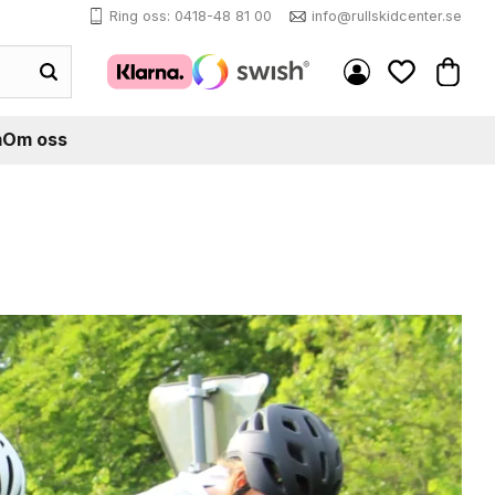
Ring oss: 0418-48 81 00
info@rullskidcenter.se
Kundva
Favoriter
m
Om oss