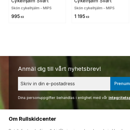
Cykelhjälm Svart
Cykelhjälm Svart
Skön cykelhjälm - MIPS
Skön cykelhjälm - MIPS
995
1 195
KR
KR
Anmäl dig till vårt nyhetsbrev!
Prenum
Dina personuppgifter behandlas i enlighet med vår
integritets
Om Rullskidcenter