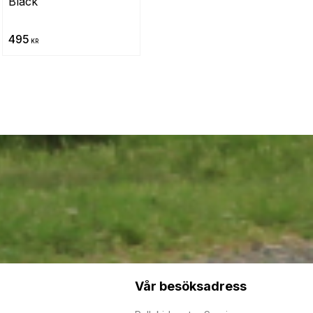
Black
495
KR
Vår besöksadress