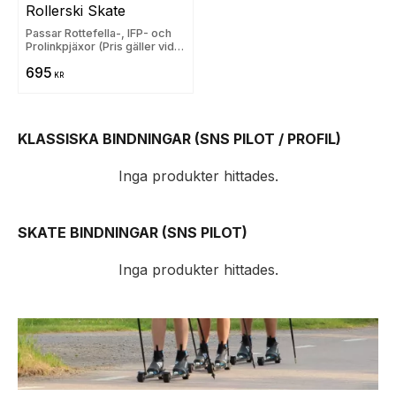
Rollerski Skate
Passar Rottefella-, IFP- och
Prolinkpjäxor (Pris gäller vid
samtidigt rullskidköp) - Passar
695
Alpina, Fischer, Madshus,
KR
Rossignol, Salomon och
Atomic
KLASSISKA BINDNINGAR (SNS PILOT / PROFIL)
Inga produkter hittades.
SKATE BINDNINGAR (SNS PILOT)
Inga produkter hittades.