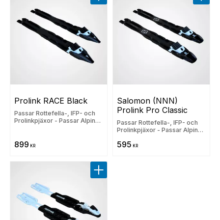
Lägg till i favoriter
Lägg t
Prolink RACE Black
Salomon (NNN) 
Prolink Pro Classic
Passar Rottefella-, IFP- och
Prolinkpjäxor - Passar Alpina,
Passar Rottefella-, IFP- och
Fischer, Madshus, Rossignol,
Prolinkpjäxor - Passar Alpina,
Salomon och Atomic
Fischer, Madshus, Rossignol,
899
595
Salomon och Atomic
KR
KR
Lägg till i favoriter