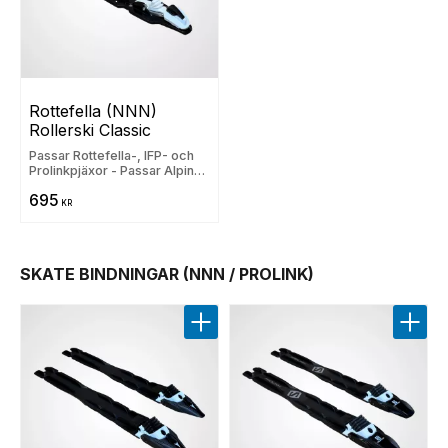
Rottefella (NNN) 
Rollerski Classic
Passar Rottefella-, IFP- och
Prolinkpjäxor - Passar Alpina,
Fischer, Madshus, Rossignol,
695
Salomon och Atomic
KR
SKATE BINDNINGAR (NNN / PROLINK)
Lägg till i favoriter
Lägg t