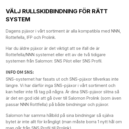
VÄLJ RULLSKIDBINDNING FÖR RÄTT
SYSTEM
Dagens pjäxor i vårt sortiment är alla kompatibla med NNN,
Rottefella, IFP och Prolink.
Har du äldre pjäxor är det viktigt att se ifall de är
Rottefella/NNN systemet eller ett av de två tidigare
systemen från Salomon: SNS Pilot eller SNS Profil.
INFO OM SNS:
SNS-systemet har fasats ut och SNS-pjäxor tillverkas inte
längre. Vi har därför inga SNS-pjäxor i vårt sortiment och
kan heller inte få tag på några. Är dina SNS-pjäxor slitna så
är det en god idé att gå över till Salomon Prolink (som även
passar NNN Rottfella) på både bindningar och pjäxor.
Salomon har samma hålbild på sina bindningar så själva
bytet är inte allt för krångligt (man måste borra 1 nytt hål om
man går från SNS Profil till Prolink).