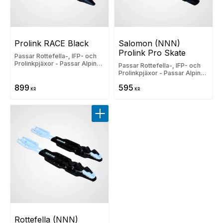
Prolink RACE Black
Salomon (NNN) 
Prolink Pro Skate
Passar Rottefella-, IFP- och
Prolinkpjäxor - Passar Alpina,
Passar Rottefella-, IFP- och
Fischer, Madshus, Rossignol,
Prolinkpjäxor - Passar Alpina,
Salomon och Atomic
Fischer, Madshus, Rossignol,
899
595
Salomon och Atomic
KR
KR
Lägg till i favoriter
Rottefella (NNN) 