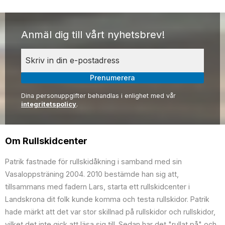
Anmäl dig till vårt nyhetsbrev!
Prenumerera
Dina personuppgifter behandlas i enlighet med vår
integritetspolicy
.
Om Rullskidcenter
Patrik fastnade för rullskidåkning i samband med sin
Vasaloppsträning 2004. 2010 bestämde han sig att,
tillsammans med fadern Lars, starta ett rullskidcenter i
Landskrona dit folk kunde komma och testa rullskidor. Patrik
hade märkt att det var stor skillnad på rullskidor och rullskidor,
vilket det inte gick att läsa sig till. Sedan har det "rullat på" och