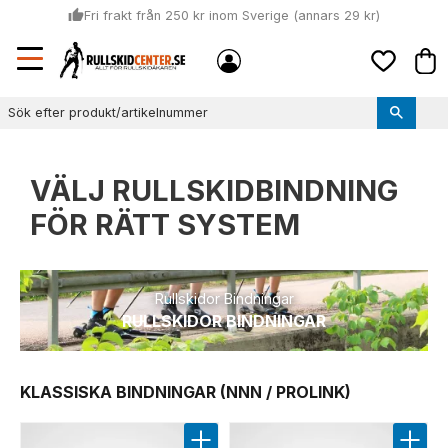
thumb_up
Fri frakt från 250 kr inom Sverige (annars 29 kr)
Sommar: Beställ innan kl 11:00 (mån-ons) och vi skickar lagervaror
Meny
local_shipping
Kund
samma dag
Favoriter
thumb_up
Vi monterar bindningarna!
VÄLJ RULLSKIDBINDNING
FÖR RÄTT SYSTEM
Rullskidor Bindningar
RULLSKIDOR BINDNINGAR
KLASSISKA BINDNINGAR (NNN / PROLINK)