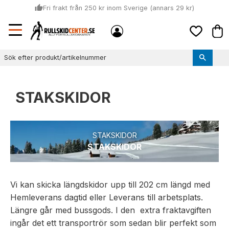
thumb_up
Fri frakt från 250 kr inom Sverige (annars 29 kr)
Sommar: Beställ innan kl 11:00 (mån-ons) och vi skickar lagervaror
Meny
local_shipping
Kund
samma dag
Favoriter
thumb_up
Vi monterar bindningarna!
STAKSKIDOR
STAKSKIDOR
STAKSKIDOR
Vi kan skicka längdskidor upp till 202 cm längd med
Hemleverans dagtid eller Leverans till arbetsplats.
Längre går med bussgods. I den extra fraktavgiften
ingår det ett transportrör som sedan blir perfekt som