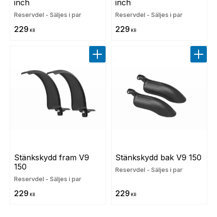
inch
inch
Reservdel - Säljes i par
Reservdel - Säljes i par
229
229
KR
KR
Lägg till i favoriter
Lägg t
Stänkskydd fram V9 
Stänkskydd bak V9 150
150
Reservdel - Säljes i par
Reservdel - Säljes i par
229
229
KR
KR