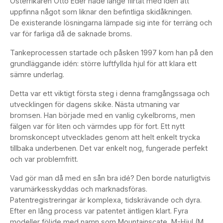
Österrikaren Otto Eder hade länge flirtat med idén att
uppfinna något som liknar den befintliga skidåkningen.
De existerande lösningarna lämpade sig inte för terräng och
var för farliga då de saknade broms.
Tankeprocessen startade och påsken 1997 kom han på den
grundläggande idén: större luftfyllda hjul för att klara ett
sämre underlag.
Detta var ett viktigt första steg i denna framgångssaga och
utvecklingen för dagens skike. Nästa utmaning var
bromsen. Han började med en vanlig cykelbroms, men
fälgen var för liten och värmdes upp för fort. Ett nytt
bromskoncept utvecklades genom att helt enkelt trycka
tillbaka underbenen. Det var enkelt nog, fungerade perfekt
och var problemfritt.
Vad gör man då med en sån bra idé? Den borde naturligtvis
varumärkesskyddas och marknadsföras.
Patentregistreringar är komplexa, tidskrävande och dyra.
Efter en lång process var patentet äntligen klart. Fyra
modeller följde med namn som Mountainscate, M-Hjul (M