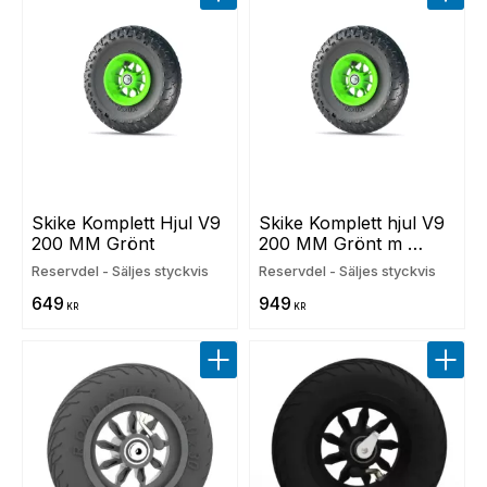
Lägg till i favoriter
Lägg t
Skike Komplett Hjul V9 
Skike Komplett hjul V9 
200 MM Grönt
200 MM Grönt m 
backspärr
Reservdel - Säljes styckvis
Reservdel - Säljes styckvis
649
949
KR
KR
Lägg till i favoriter
Lägg t