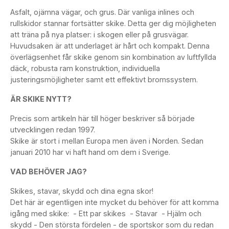
Asfalt, ojämna vägar, och grus. Där vanliga inlines och
rullskidor stannar fortsätter skike. Detta ger dig möjligheten
att träna på nya platser: i skogen eller på grusvägar.
Huvudsaken är att underlaget är hårt och kompakt. Denna
överlägsenhet får skike genom sin kombination av luftfyllda
däck, robusta ram konstruktion, individuella
justeringsmöjligheter samt ett effektivt bromssystem.
ÄR SKIKE NYTT?
Precis som artikeln här till höger beskriver så började
utvecklingen redan 1997.
Skike är stort i mellan Europa men även i Norden. Sedan
januari 2010 har vi haft hand om dem i Sverige.
VAD BEHÖVER JAG?
Skikes, stavar, skydd och dina egna skor!
Det här är egentligen inte mycket du behöver för att komma
igång med skike: - Ett par skikes - Stavar - Hjälm och
skydd - Den största fördelen - de sportskor som du redan