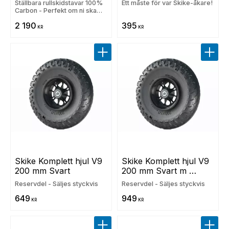
Ställbara rullskidstavar 100%
Ett måste för var Skike-åkare!
Carbon - Perfekt om ni ska
dela utrustning!
2 190
395
KR
KR
Lägg till i favoriter
Lägg t
Skike Komplett hjul V9 
Skike Komplett hjul V9 
200 mm Svart
200 mm Svart m 
backspärr
Reservdel - Säljes styckvis
Reservdel - Säljes styckvis
649
949
KR
KR