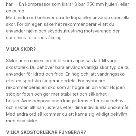
har! - En kompressor som klarar 8 bar (150 mm hjulen) eller
en pump
Med andra ord behöver du inte köpa eller använda speciella
skor. För din egen säkerhet rekommenderar vi att du
använder hjälm och skyddsutrustning motsvarande den
som finns för inlines åkning.
VILKA SKOR?
Skike är en unisex-produkt som anpassas lätt till varje
skostorlek. Du behöver bara använda vanliga skor typ de du
använder för idrott och fritid. En hög och lätt vandringssko
eller en sportsko fungerar perfekt. För nybörjare
rekommenderas en sko som är högre än din vrist. Höjden
stödjer foten och ger mer stabilitet och säkerhet i
början. Även benpositionen kan justeras efter dina behov
och nästan allt kan justeras efter dina individuella önskemål.
Med andra ord så kommer du att känna sig väldigt bekväm
med dina skike.
VILKA SKOSTORLEKAR FUNGERAR?