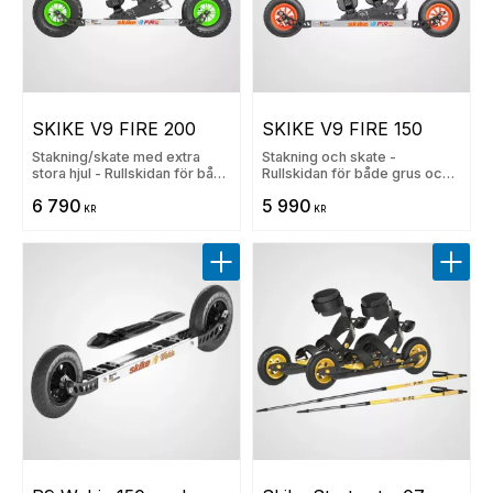
SKIKE V9 FIRE 200
SKIKE V9 FIRE 150
Stakning/skate med extra
Stakning och skate -
stora hjul - Rullskidan för både
Rullskidan för både grus och
grus och asfalt
asfalt
6 790
5 990
KR
KR
Lägg till i favoriter
Lägg t