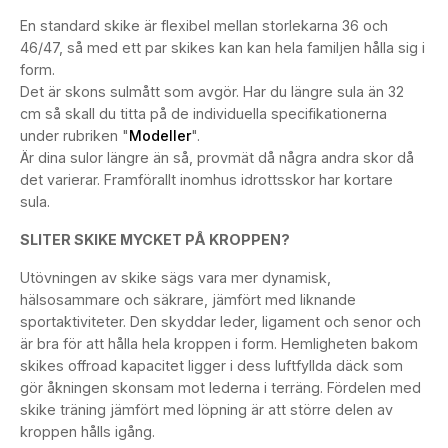
En standard skike är flexibel mellan storlekarna 36 och
46/47, så med ett par skikes kan kan hela familjen hålla sig i
form.
Det är skons sulmått som avgör. Har du längre sula än 32
cm så skall du titta på de individuella specifikationerna
under rubriken "
Modeller
".
Är dina sulor längre än så, provmät då några andra skor då
det varierar. Framförallt inomhus idrottsskor har kortare
sula.
SLITER SKIKE MYCKET PÅ KROPPEN?
Utövningen av skike sägs vara mer dynamisk,
hälsosammare och säkrare, jämfört med liknande
sportaktiviteter. Den skyddar leder, ligament och senor och
är bra för att hålla hela kroppen i form. Hemligheten bakom
skikes offroad kapacitet ligger i dess luftfyllda däck som
gör åkningen skonsam mot lederna i terräng. Fördelen med
skike träning jämfört med löpning är att större delen av
kroppen hålls igång.