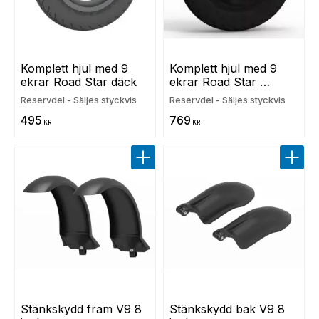
Komplett hjul med 9 
Komplett hjul med 9 
ekrar Road Star däck
ekrar Road Star 
backspärr
Reservdel - Säljes styckvis
Reservdel - Säljes styckvis
495
769
KR
KR
Lägg till i favoriter
Lägg t
Stänkskydd fram V9 8 
Stänkskydd bak V9 8 