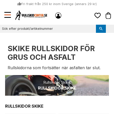
thumb_up
Fri frakt från 250 kr inom Sverige (annars 29 kr)
Sommar: Beställ innan kl 11:00 (mån-ons) och vi skickar lagervaror
Meny
local_shipping
Kund
samma dag
Favoriter
thumb_up
Vi monterar bindningarna!
SKIKE RULLSKIDOR FÖR
GRUS OCH ASFALT
Rullskidorna som fortsätter när asfalten tar slut.
Rullskidor Skike
RULLSKIDOR SKIKE
RULLSKIDOR SKIKE