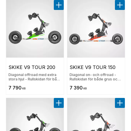
Lägg till i favoriter
Lägg t
SKIKE V9 TOUR 200
SKIKE V9 TOUR 150
Diagonal offroad med extra
Diagonal on- och offroad -
stora hjul - Rullskidan för både
Rullskidan för både grus och
grus och asfalt
asfalt
7 790
7 390
KR
KR
Lägg till i favoriter
Lägg t