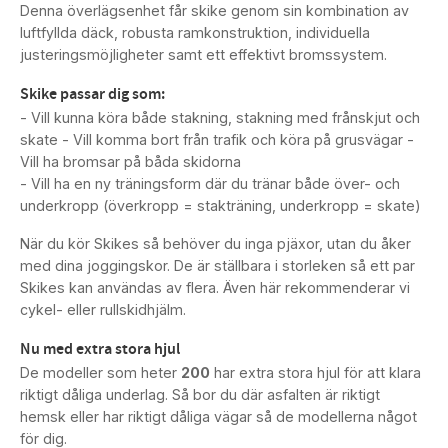
Denna överlägsenhet får skike genom sin kombination av
luftfyllda däck, robusta ramkonstruktion, individuella
justeringsmöjligheter samt ett effektivt bromssystem.
Skike passar dig som:
- Vill kunna köra både stakning, stakning med frånskjut och
skate - Vill komma bort från trafik och köra på grusvägar -
Vill ha bromsar på båda skidorna
- Vill ha en ny träningsform där du tränar både över- och
underkropp (överkropp = stakträning, underkropp = skate)
När du kör Skikes så behöver du inga pjäxor, utan du åker
med dina joggingskor. De är ställbara i storleken så ett par
Skikes kan användas av flera. Även här rekommenderar vi
cykel- eller rullskidhjälm.
Nu med extra stora hjul
De modeller som heter
200
har extra stora hjul för att klara
riktigt dåliga underlag. Så bor du där asfalten är riktigt
hemsk eller har riktigt dåliga vägar så de modellerna något
för dig.