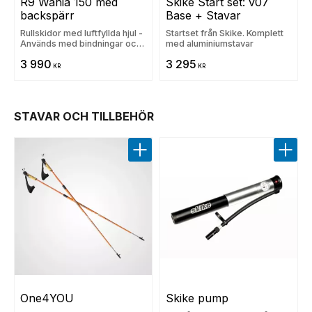
R9 Wahia 150 med 
Skike Start set: v07 
backspärr
Base + Stavar
Rullskidor med luftfyllda hjul -
Startset från Skike. Komplett
Används med bindningar och
med aluminiumstavar
pjäxor
3 990
3 295
KR
KR
STAVAR OCH TILLBEHÖR
Lägg till i favoriter
Lägg t
One4YOU
Skike pump