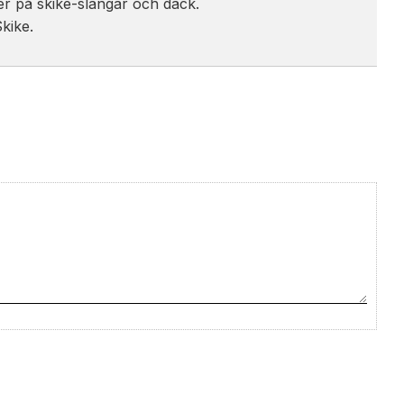
er på skike-slangar och däck.
kike.