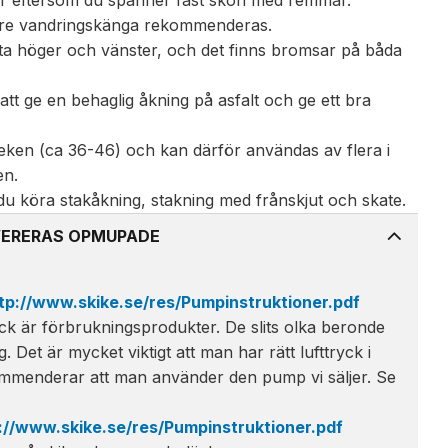
or eftersom du spänner fast skon med remmar.
ägre vandringskänga rekommenderas.
ta höger och vänster, och det finns bromsar på båda
r att ge en behaglig åkning på asfalt och ge ett bra
orleken (ca 36-46) och kan därför användas av flera i
en.
u köra stakåkning, stakning med frånskjut och skate.
LEVERERAS OPMUPADE
tp://www.skike.se/res/Pumpinstruktioner.pdf
ck är förbrukningsprodukter. De slits olka beronde
. Det är mycket viktigt att man har rätt lufttryck i
ommenderar att man använder den pump vi säljer. Se
://www.skike.se/res/Pumpinstruktioner.pdf