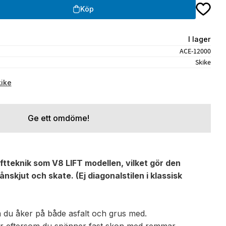
Lägg till
Köp
I lager
ACE-12000
Skike
kike
Ge ett omdöme!
tteknik som V8 LIFT modellen, vilket gör den
ånskjut och skate. (Ej diagonalstilen i klassisk
m du åker på både asfalt och grus med.