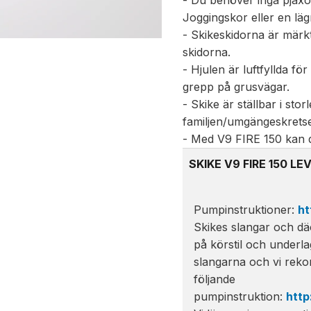
- Du behöver inga pjäx
Joggingskor eller en l
- Skikeskidorna är märk
skidorna.
- Hjulen är luftfyllda fö
grepp på grusvägar.
- Skike är ställbar i st
familjen/umgängeskrets
- Med V9 FIRE 150 kan d
SKIKE V9 FIRE 150 
Pumpinstruktioner:
ht
Skikes slangar och dä
på körstil och underlag
slangarna och vi rek
följande
pumpinstruktion:
http