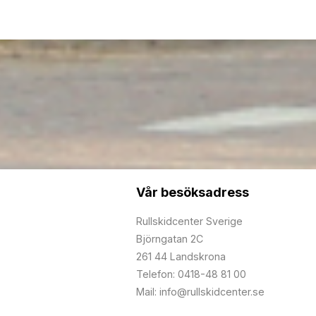
Vår besöksadress
Rullskidcenter Sverige
Björngatan 2C
261 44 Landskrona
Telefon: 0418-48 81 00
Mail: info@rullskidcenter.se