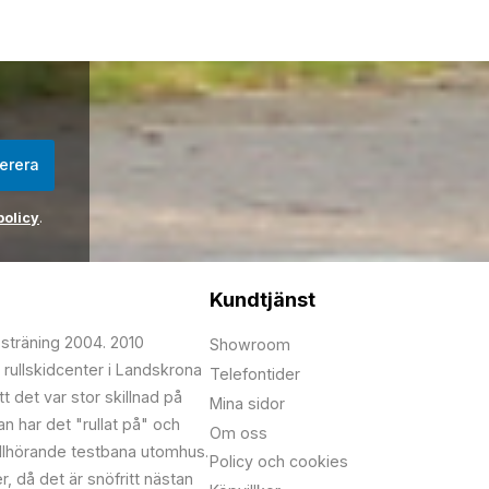
erera
policy
.
Kundtjänst
psträning 2004. 2010
Showroom
 rullskidcenter i Landskrona
Telefontider
t det var stor skillnad på
Mina sidor
edan har det "rullat på" och
Om oss
illhörande testbana utomhus.
Policy och cookies
r, då det är snöfritt nästan