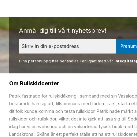
Anmäl dig till vårt nyhetsbrev!
Prenum
Dina personuppgifter behandlas i enlighet med vår
integritets
Om Rullskidcenter
Patrik fastnade för rullskidåkning i samband med sin Vasalop
bestämde han sig att, tillsammans med fadern Lars, starta ett
dit folk kunde komma och testa rullskidor. Patrik hade märkt at
rullskidor och rullskidor, vilket det inte gick att läsa sig till. S
idag har vi en webshop och en välsorterad fysisk butik med t
Landskrona i Skåne är ett perfekt ställe att ha ett rullskidcente