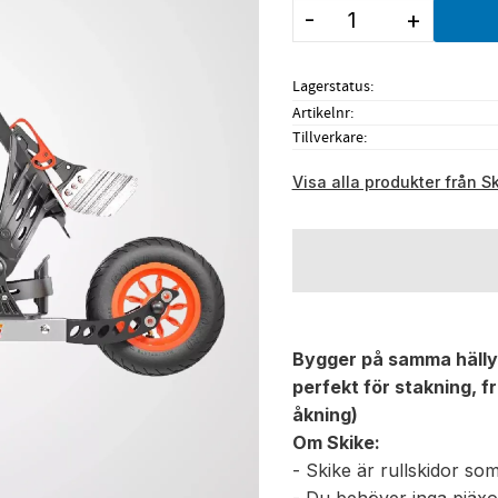
-
+
Lagerstatus
Artikelnr
Tillverkare
Visa alla produkter från S
Bygger på samma hällyf
perfekt för stakning, fr
åkning)
Om Skike:
- Skike är rullskidor so