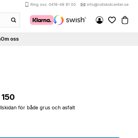
Ring oss: 0418-48 81 00
info@rullskidcenter.se
Kundva
Favoriter
m
Om oss
 150
lskidan för både grus och asfalt