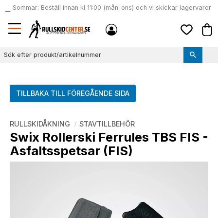
Sommar: Beställ innan kl 11:00 (mån-ons) och vi skickar lagervaror
local_shipping
samma dag
Meny
Kund
Favoriter
TILLBAKA TILL FÖREGÅENDE SIDA
RULLSKIDÅKNING
STAVTILLBEHÖR
Swix Rollerski Ferrules TBS FIS -
Asfaltsspetsar (FIS)