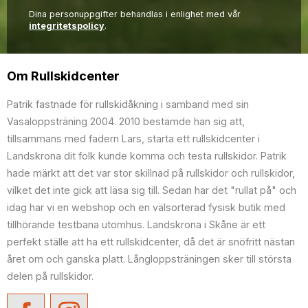
Dina personuppgifter behandlas i enlighet med vår
integritetspolicy
.
Om Rullskidcenter
Patrik fastnade för rullskidåkning i samband med sin
Vasaloppsträning 2004. 2010 bestämde han sig att,
tillsammans med fadern Lars, starta ett rullskidcenter i
Landskrona dit folk kunde komma och testa rullskidor. Patrik
hade märkt att det var stor skillnad på rullskidor och rullskidor,
vilket det inte gick att läsa sig till. Sedan har det "rullat på" och
idag har vi en webshop och en välsorterad fysisk butik med
tillhörande testbana utomhus. Landskrona i Skåne är ett
perfekt ställe att ha ett rullskidcenter, då det är snöfritt nästan
året om och ganska platt. Långloppsträningen sker till största
delen på rullskidor.