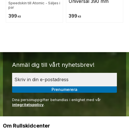
Universal 390 mm
Speedskin till Atomic - Säljes i
par
399
399
KR
KR
Anmäl dig till vårt nyhetsbrev!
Prenumerera
Dina personuppgifter behandlas i enlighet med vår
integritetspolicy
.
Om Rullskidcenter