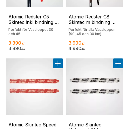
Atomic Redster C5 
Atomic Redster C8 
Skintec inkl bindning 
Skintec m bindning 
och grundvallning
och grundvallning
Perfekt för Vasaloppet 30
Perfekt för alla Vasaloppen
och 45
(90, 45 och 30 km)
3 390
3 990
KR
KR
3 890
4 990
KR
KR
Lägg till i favoriter
Lägg t
Atomic Skintec Speed
Atomic Skintec 