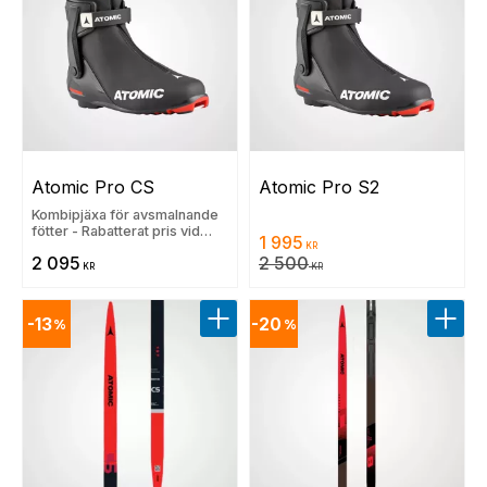
Atomic Pro CS
Atomic Pro S2
Kombipjäxa för avsmalnande
fötter - Rabatterat pris vid
1 995
rullskidköp
KR
2 095
2 500
KR
KR
13
20
%
%
Lägg till i favoriter
Lägg t