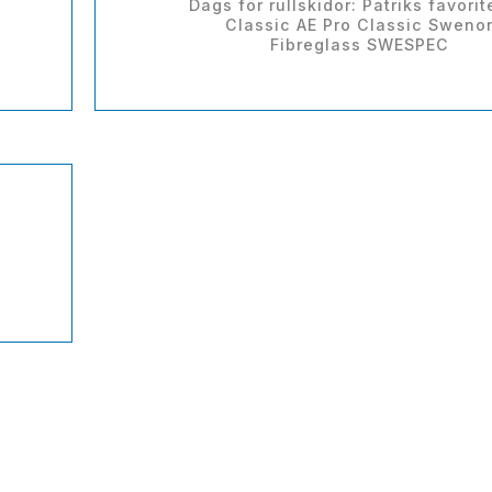
Dags för rullskidor: Patriks favorit
Classic AE Pro Classic Sweno
Fibreglass SWESPEC