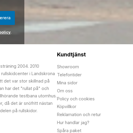
erera
policy
.
Kundtjänst
psträning 2004. 2010
Showroom
 rullskidcenter i Landskrona
Telefontider
t det var stor skillnad på
Mina sidor
edan har det "rullat på" och
Om oss
illhörande testbana utomhus.
Policy och cookies
r, då det är snöfritt nästan
Köpvillkor
delen på rullskidor.
Reklamation och retur
Hur handlar jag?
Spåra paket