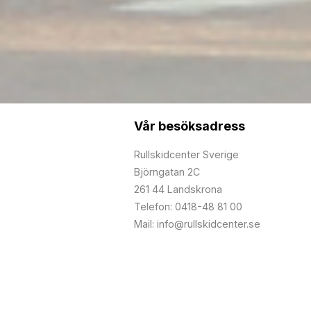
Vår besöksadress
Rullskidcenter Sverige
Björngatan 2C
261 44 Landskrona
Telefon: 0418-48 81 00
Mail: info@rullskidcenter.se