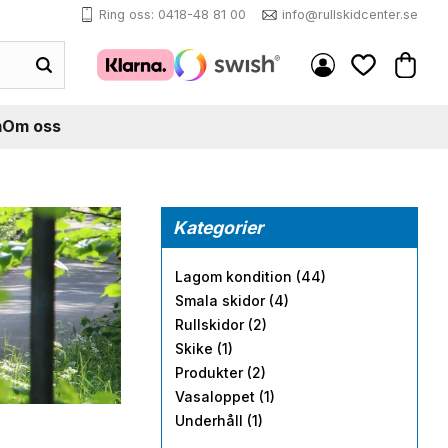
Ring oss: 0418-48 81 00
info@rullskidcenter.se
Kundva
Favoriter
m
Om oss
Kategorier
Lagom kondition (44)
Smala skidor (4)
Rullskidor (2)
Skike (1)
Produkter (2)
Vasaloppet (1)
Underhåll (1)