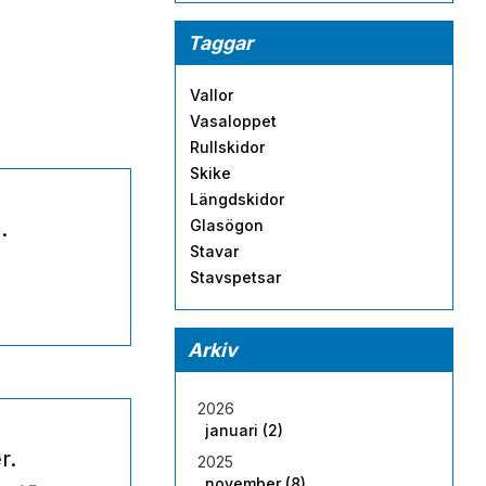
Taggar
Vallor
Vasaloppet
Rullskidor
Skike
Längdskidor
.
Glasögon
Stavar
Stavspetsar
Arkiv
2026
januari (2)
r.
2025
november (8)