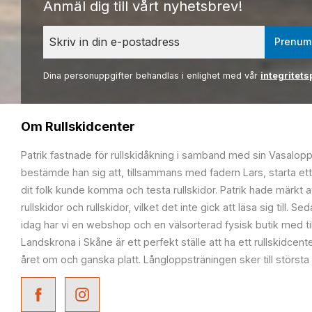
Anmäl dig till vårt nyhetsbrev!
Prenum
Dina personuppgifter behandlas i enlighet med vår
integritets
Om Rullskidcenter
Patrik fastnade för rullskidåkning i samband med sin Vasalop
bestämde han sig att, tillsammans med fadern Lars, starta ett
dit folk kunde komma och testa rullskidor. Patrik hade märkt at
rullskidor och rullskidor, vilket det inte gick att läsa sig till. S
idag har vi en webshop och en välsorterad fysisk butik med t
Landskrona i Skåne är ett perfekt ställe att ha ett rullskidcente
året om och ganska platt. Långloppsträningen sker till största 