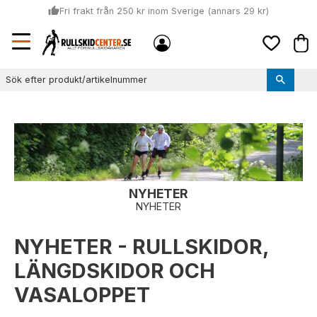
thumb_up
Fri frakt från 250 kr inom Sverige (annars 29 kr)
Sommar: Beställ innan kl 11:00 (mån-ons) och vi skickar lagervaror
Meny
local_shipping
Kund
samma dag
Favoriter
thumb_up
Vi monterar bindningarna!
NYHETER
NYHETER
NYHETER - RULLSKIDOR,
LÄNGDSKIDOR OCH
VASALOPPET