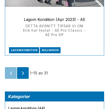
Lagom Kondition (Apr 2023) - AE
DETTA AVSNITT TIPSAR VI OM
Erik har testat - AE Pro Classic -
AE Pro DP
LAGOM KONDITION
RULLSKIDOR
1–
15
av
31
Kategorier
Lagom kondition (44)