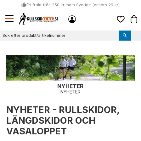
thumb_up
Fri frakt från 250 kr inom Sverige (annars 29 kr)
Sommar: Beställ innan kl 11:00 (mån-ons) och vi skickar lagervaror
Meny
local_shipping
Kund
samma dag
Favoriter
thumb_up
Vi monterar bindningarna!
NYHETER
NYHETER
NYHETER - RULLSKIDOR,
LÄNGDSKIDOR OCH
VASALOPPET