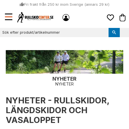
thumb_up
Fri frakt från 250 kr inom Sverige (annars 29 kr)
Sommar: Beställ innan kl 11:00 (mån-ons) och vi skickar lagervaror
Meny
local_shipping
Kund
samma dag
Favoriter
thumb_up
Vi monterar bindningarna!
NYHETER
NYHETER
NYHETER - RULLSKIDOR,
LÄNGDSKIDOR OCH
VASALOPPET