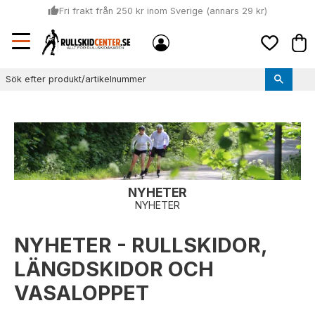
thumb_up
Fri frakt från 250 kr inom Sverige (annars 29 kr)
Sommar: Beställ innan kl 11:00 (mån-ons) och vi skickar lagervaror
Meny
local_shipping
Kund
samma dag
Favoriter
thumb_up
Vi monterar bindningarna!
NYHETER
NYHETER
NYHETER - RULLSKIDOR,
LÄNGDSKIDOR OCH
VASALOPPET