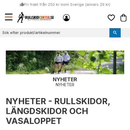
thumb_up
Fri frakt från 250 kr inom Sverige (annars 29 kr)
Sommar: Beställ innan kl 11:00 (mån-ons) och vi skickar lagervaror
Meny
local_shipping
Kund
samma dag
Favoriter
thumb_up
Vi monterar bindningarna!
NYHETER
NYHETER
NYHETER - RULLSKIDOR,
LÄNGDSKIDOR OCH
VASALOPPET