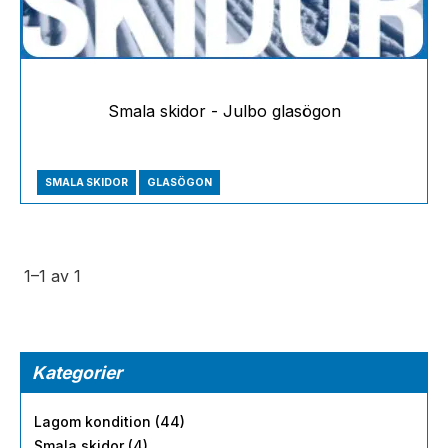
Smala skidor - Julbo glasögon
SMALA SKIDOR
GLASÖGON
1–
1
av
1
Kategorier
Lagom kondition (44)
Smala skidor (4)