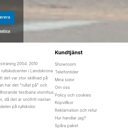
erera
policy
.
Kundtjänst
psträning 2004. 2010
Showroom
 rullskidcenter i Landskrona
Telefontider
t det var stor skillnad på
Mina sidor
edan har det "rullat på" och
Om oss
illhörande testbana utomhus.
Policy och cookies
r, då det är snöfritt nästan
Köpvillkor
delen på rullskidor.
Reklamation och retur
Hur handlar jag?
Spåra paket