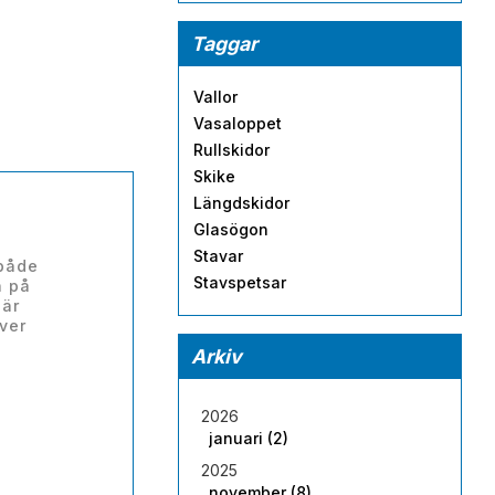
Taggar
Vallor
Vasaloppet
Rullskidor
Skike
Längdskidor
Glasögon
Stavar
 både
Stavspetsar
n på
Här
ver
Arkiv
2026
januari (2)
2025
november (8)