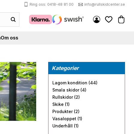
Ring oss: 0418-48 81 00
info@rullskidcenter.se
Kundva
Favoriter
m
Om oss
Kategorier
Lagom kondition (44)
Smala skidor (4)
Rullskidor (2)
Skike (1)
Produkter (2)
Vasaloppet (1)
Underhåll (1)