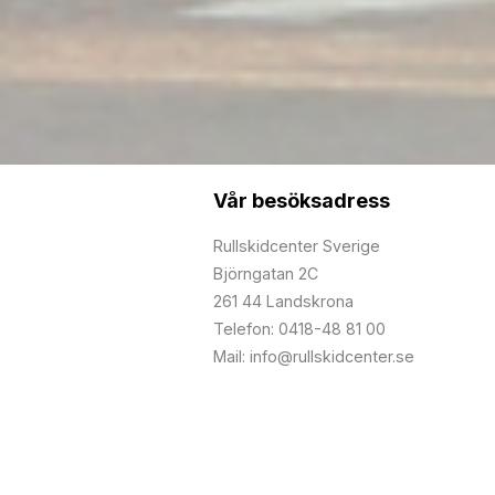
Vår besöksadress
Rullskidcenter Sverige
Björngatan 2C
261 44 Landskrona
Telefon: 0418-48 81 00
Mail: info@rullskidcenter.se