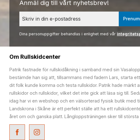
Anmäl dig till vårt nyhetsbrev!
Prenum
Dina personuppgifter behandlas i enlighet med vår
integritets
Om Rullskidcenter
Patrik fastnade för rullskidåkning i samband med sin Vasalop
bestämde han sig att, tillsammans med fadern Lars, starta ett
dit folk kunde komma och testa rullskidor. Patrik hade märkt at
rullskidor och rullskidor, vilket det inte gick att läsa sig till. S
idag har vi en webshop och en välsorterad fysisk butik med t
Landskrona i Skåne är ett perfekt ställe att ha ett rullskidcente
året om och ganska platt. Långloppsträningen sker till största 