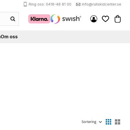
Ring oss: 0418-48 81 00
info@rullskidcenter.se
Kundva
Favoriter
m
Om oss
Välj sortering
Välj