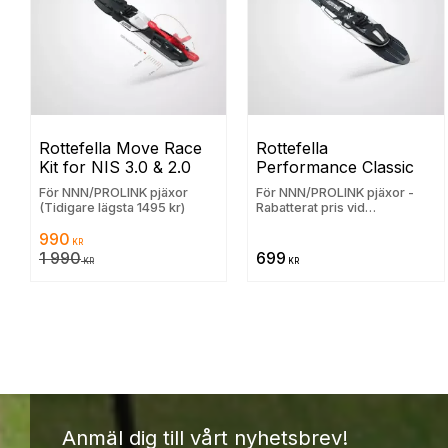
Rottefella Move Race 
Rottefella 
Kit for NIS 3.0 & 2.0
Performance Classic
För NNN/PROLINK pjäxor
För NNN/PROLINK pjäxor -
(Tidigare lägsta 1495 kr)
Rabatterat pris vid
längdskidköp
990
KR
1 990
699
KR
KR
Anmäl dig till vårt nyhetsbrev!