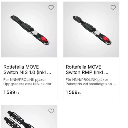
ill i favoriter
Lägg till i favoriter
Lägg til
Rottefella MOVE 
Rottefella MOVE 
Switch NIS 1.0 (inkl 
Switch RMP (inkl 
bindning)
bindning)
För NNN/PROLINK pjäxor -
För NNN/PROLINK pjäxor -
Uppgradera dina NIS-skidor
Paketpris vid samtidigt köp av
längdskidor
1 599
1 599
KR
KR
ill i favoriter
Lägg till i favoriter