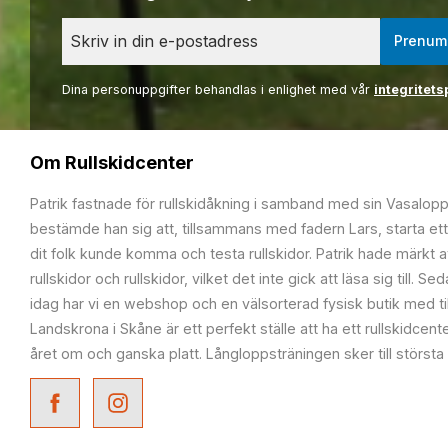
Prenum
Dina personuppgifter behandlas i enlighet med vår
integritets
Om Rullskidcenter
Patrik fastnade för rullskidåkning i samband med sin Vasalop
bestämde han sig att, tillsammans med fadern Lars, starta ett
dit folk kunde komma och testa rullskidor. Patrik hade märkt at
rullskidor och rullskidor, vilket det inte gick att läsa sig till. S
idag har vi en webshop och en välsorterad fysisk butik med t
Landskrona i Skåne är ett perfekt ställe att ha ett rullskidcente
året om och ganska platt. Långloppsträningen sker till största 