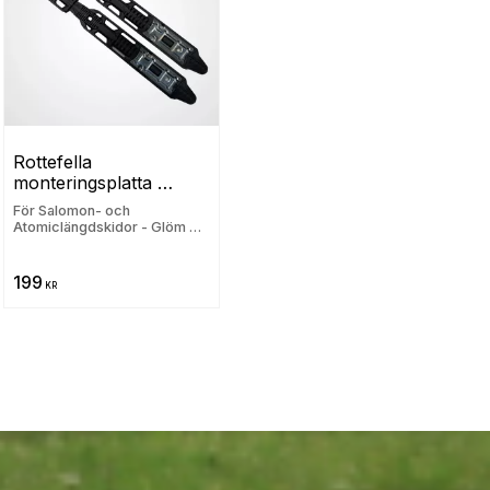
Rottefella 
monteringsplatta 
Salomon/Atomic
För Salomon- och
Atomiclängdskidor - Glöm ej
att komplettera med
bindningar
199
KR