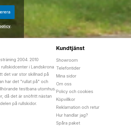
erera
policy
.
Kundtjänst
psträning 2004. 2010
Showroom
 rullskidcenter i Landskrona
Telefontider
t det var stor skillnad på
Mina sidor
edan har det "rullat på" och
Om oss
illhörande testbana utomhus.
Policy och cookies
r, då det är snöfritt nästan
Köpvillkor
delen på rullskidor.
Reklamation och retur
Hur handlar jag?
Spåra paket