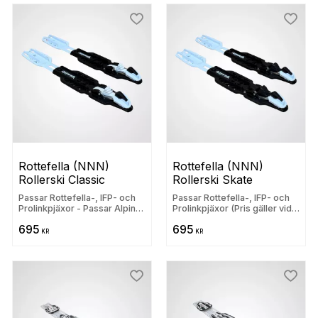
 till i favoriter
Lägg till i favoriter
Lägg t
Rottefella (NNN) 
Rottefella (NNN) 
Rollerski Classic
Rollerski Skate
Passar Rottefella-, IFP- och
Passar Rottefella-, IFP- och
Prolinkpjäxor - Passar Alpina,
Prolinkpjäxor (Pris gäller vid
Fischer, Madshus, Rossignol,
samtidigt rullskidköp) -
695
695
Salomon och Atomic
Passar Alpina, Fischer,
KR
KR
Madshus, Rossignol, Salomon
och Atomic
 till i favoriter
Lägg till i favoriter
Lägg t