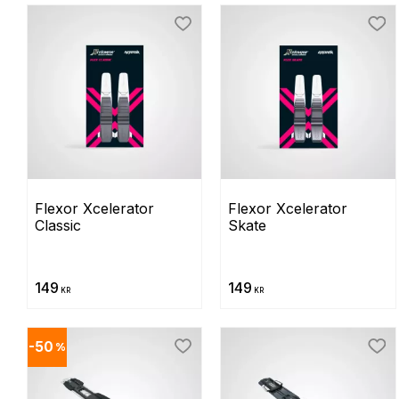
Lägg till i favoriter
Lägg
Flexor Xcelerator 
Flexor Xcelerator 
Classic
Skate
149
149
KR
KR
50
%
Lägg till i favoriter
Lägg