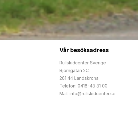
Vår besöksadress
Rullskidcenter Sverige
Björngatan 2C
261 44 Landskrona
Telefon: 0418-48 81 00
Mail: info@rullskidcenter.se