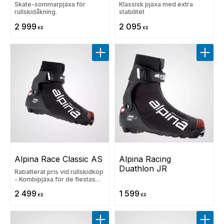
Skate-sommarpjäxa för
Klassisk pjäxa med extra
rullskidåkning.
stabilitet
2 999
2 095
KR
KR
Lägg till i favoriter
Lägg t
Alpina Race Classic AS
Alpina Racing 
Duathlon JR
Rabatterat pris vid rullskidköp
- Kombipjäxa för de flestas
fötter
2 499
1 599
KR
KR