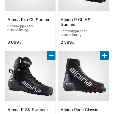
Alpina Pro CL Summer
Alpina R CL AS 
Summer
Sommarpjäxa för
rullskidåkning.
Sommarpjäxa för
rullskidåkning.
3 099
2 399
KR
KR
Lägg till i favoriter
Lägg t
Alpina R SK Summer
Alpina Race Classic