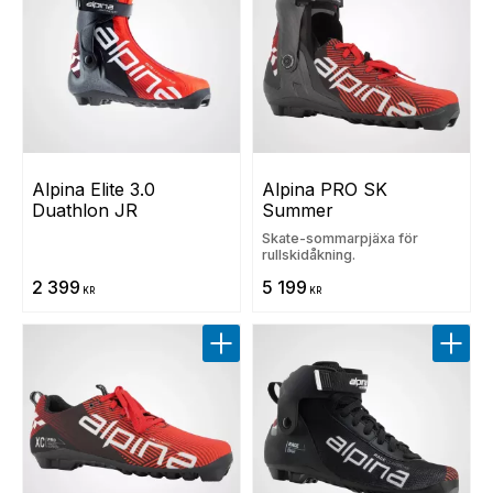
Alpina Elite 3.0 
Alpina PRO SK 
Duathlon JR
Summer
Skate-sommarpjäxa för
rullskidåkning.
2 399
5 199
KR
KR
Lägg till i favoriter
Lägg t