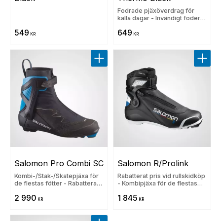
Fodrade pjäxöverdrag för
kalla dagar - Invändigt foder i
varm ullpil√©
549
649
KR
KR
Lägg till i favoriter
Lägg t
Salomon Pro Combi SC
Salomon R/Prolink
Kombi-/Stak-/Skatepjäxa för
Rabatterat pris vid rullskidköp
de flestas fötter - Rabatterat
- Kombipjäxa för de flestas
pris vid rullskidköp
fötter
2 990
1 845
KR
KR