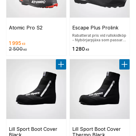
Atomic Pro S2
Escape Plus Prolink
Rabatterat pris vid rullskidköp
- Nybörjarpjäxa som passar
1 995
de flesta fötter
KR
2 500
1 280
KR
KR
Lägg till i favoriter
Lägg t
Lill Sport Boot Cover 
Lill Sport Boot Cover 
Black
Thermo Black