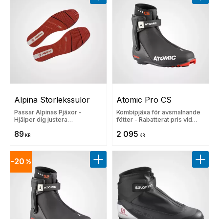
Lägg till i favoriter
Lägg t
Alpina Storlekssulor
Atomic Pro CS
Passar Alpinas Pjäxor -
Kombipjäxa för avsmalnande
Hjälper dig justera
fötter - Rabatterat pris vid
skostorleken
rullskidköp
89
2 095
KR
KR
20
%
Lägg till i favoriter
Lägg t