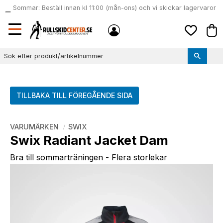
Sommar: Beställ innan kl 11:00 (mån-ons) och vi skickar lagervaror
local_shipping
samma dag
Meny
Kund
Favoriter
TILLBAKA TILL FÖREGÅENDE SIDA
VARUMÄRKEN
SWIX
Swix Radiant Jacket Dam
Bra till sommarträningen - Flera storlekar