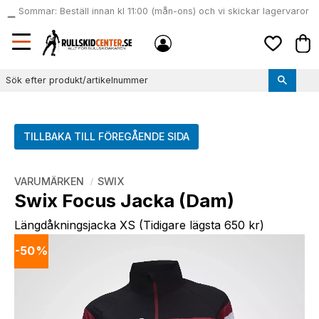
Sommar: Beställ innan kl 11:00 (mån-ons) och vi skickar lagervaror
local_shipping
samma dag
Meny
Kund
Favoriter
TILLBAKA TILL FÖREGÅENDE SIDA
VARUMÄRKEN
SWIX
Swix Focus Jacka (Dam)
Längdåkningsjacka XS (Tidigare lägsta 650 kr)
50
%