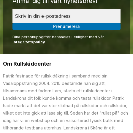
Anmäl dig till vårt nyhetsbrev!
Prenumerera
Dina personuppgifter behandlas i enlighet med vår
integritetspolicy
.
Om Rullskidcenter
Patrik fastnade för rullskidåkning i samband med sin
Vasaloppsträning 2004. 2010 bestämde han sig att,
tillsammans med fadern Lars, starta ett rullskidcenter i
Landskrona dit folk kunde komma och testa rullskidor. Patrik
hade märkt att det var stor skillnad på rullskidor och rullskidor,
vilket det inte gick att läsa sig till. Sedan har det "rullat på" och
idag har vi en webshop och en välsorterad fysisk butik med
tillhörande testbana utomhus. Landskrona i Skåne är ett