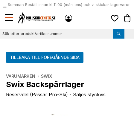
Sommar: Beställ innan kl 11:00 (mån-ons) och vi skickar lagervaror
local_shipping
samma dag
Meny
Kund
Favoriter
TILLBAKA TILL FÖREGÅENDE SIDA
VARUMÄRKEN
SWIX
Swix Backspärrlager
Reservdel (Passar Pro-Ski) - Säljes styckvis