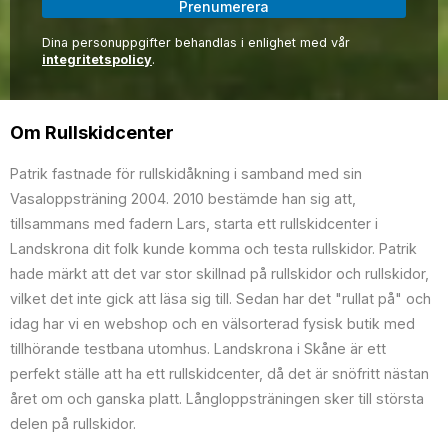
Prenumerera
Dina personuppgifter behandlas i enlighet med vår
integritetspolicy
.
Om Rullskidcenter
Patrik fastnade för rullskidåkning i samband med sin
Vasaloppsträning 2004. 2010 bestämde han sig att,
tillsammans med fadern Lars, starta ett rullskidcenter i
Landskrona dit folk kunde komma och testa rullskidor. Patrik
hade märkt att det var stor skillnad på rullskidor och rullskidor,
vilket det inte gick att läsa sig till. Sedan har det "rullat på" och
idag har vi en webshop och en välsorterad fysisk butik med
tillhörande testbana utomhus. Landskrona i Skåne är ett
perfekt ställe att ha ett rullskidcenter, då det är snöfritt nästan
året om och ganska platt. Långloppsträningen sker till största
delen på rullskidor.