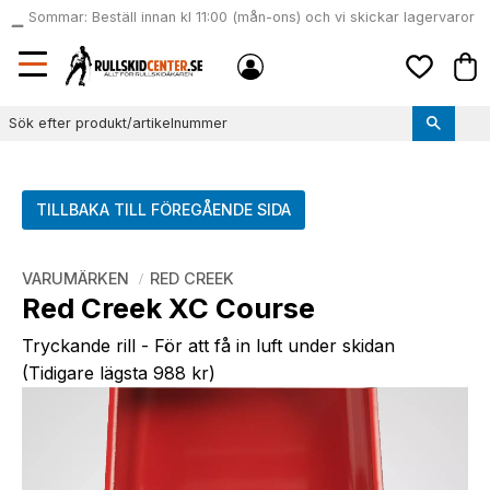
Sommar: Beställ innan kl 11:00 (mån-ons) och vi skickar lagervaror
local_shipping
samma dag
Meny
Kund
Favoriter
TILLBAKA TILL FÖREGÅENDE SIDA
VARUMÄRKEN
RED CREEK
Red Creek XC Course
Tryckande rill - För att få in luft under skidan
(Tidigare lägsta 988 kr)