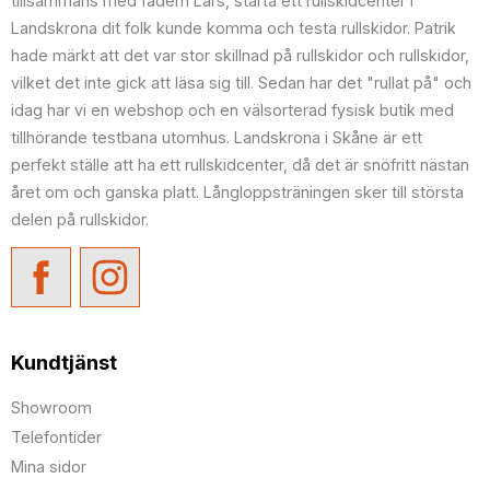
tillsammans med fadern Lars, starta ett rullskidcenter i
Landskrona dit folk kunde komma och testa rullskidor. Patrik
hade märkt att det var stor skillnad på rullskidor och rullskidor,
vilket det inte gick att läsa sig till. Sedan har det "rullat på" och
idag har vi en webshop och en välsorterad fysisk butik med
tillhörande testbana utomhus. Landskrona i Skåne är ett
perfekt ställe att ha ett rullskidcenter, då det är snöfritt nästan
året om och ganska platt. Långloppsträningen sker till största
delen på rullskidor.
Kundtjänst
Showroom
Telefontider
Mina sidor