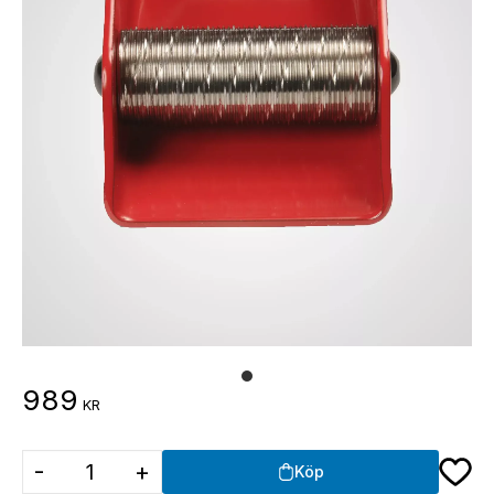
989
KR
Lägg ti
-
+
Köp