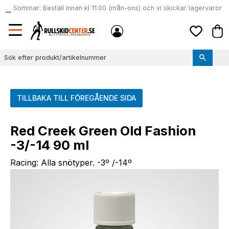
Sommar: Beställ innan kl 11:00 (mån-ons) och vi skickar lagervaror
local_shipping
samma dag
Meny
Kund
Favoriter
TILLBAKA TILL FÖREGÅENDE SIDA
Red Creek Green Old Fashion
-3/-14 90 ml
Racing: Alla snötyper. -3º /-14º