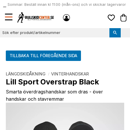
Sommar: Beställ innan kl 11:00 (mån-ons) och vi skickar lagervaror
local_shipping
samma dag
Meny
Kund
Favoriter
TILLBAKA TILL FÖREGÅENDE SIDA
LÄNGDSKIDÅKNING
VINTERHANDSKAR
Lill Sport Overstrap Black
Smarta överdragshandskar som dras - över
handskar och stavremmar