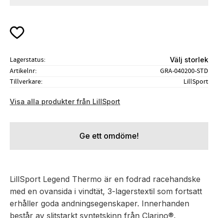
Lägg till i favoriter
Lagerstatus
Välj storlek
Artikelnr
GRA-040200-STD
Tillverkare
LillSport
Visa alla produkter från LillSport
Ge ett omdöme!
LillSport Legend Thermo är en fodrad racehandske
med en ovansida i vindtät, 3-lagerstextil som fortsatt
erhåller goda andningsegenskaper. Innerhanden
består av slitstarkt syntetskinn från Clarino®.