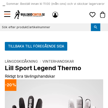
Sommar: Beställ innan kl 11:00 (mån-ons) och vi skickar lagervaror
local_shipping
samma dag
Meny
Kund
Favoriter
TILLBAKA TILL FÖREGÅENDE SIDA
LÄNGDSKIDÅKNING
VINTERHANDSKAR
Lill Sport Legend Thermo
Riktigt bra tävlingshandskar
20
%