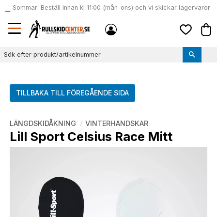
Sommar: Beställ innan kl 11:00 (mån-ons) och vi skickar lagervaror
local_shipping
samma dag
Meny
Kund
Favoriter
TILLBAKA TILL FÖREGÅENDE SIDA
LÄNGDSKIDÅKNING
VINTERHANDSKAR
Lill Sport Celsius Race Mitt