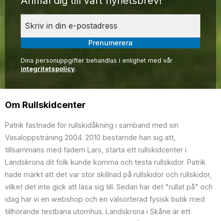
Anmäl dig till vårt nyhetsbrev!
Prenumerera
Dina personuppgifter behandlas i enlighet med vår
integritetspolicy
.
Om Rullskidcenter
Patrik fastnade för rullskidåkning i samband med sin
Vasaloppsträning 2004. 2010 bestämde han sig att,
tillsammans med fadern Lars, starta ett rullskidcenter i
Landskrona dit folk kunde komma och testa rullskidor. Patrik
hade märkt att det var stor skillnad på rullskidor och rullskidor,
vilket det inte gick att läsa sig till. Sedan har det "rullat på" och
idag har vi en webshop och en välsorterad fysisk butik med
tillhörande testbana utomhus. Landskrona i Skåne är ett