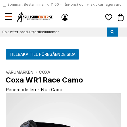
Sommar: Beställ innan kl 11:00 (mån-ons) och vi skickar lagervaror
local_shipping
samma dag
Meny
Kund
Favoriter
TILLBAKA TILL FÖREGÅENDE SIDA
VARUMÄRKEN
COXA
Coxa WR1 Race Camo
Racemodellen - Nu i Camo