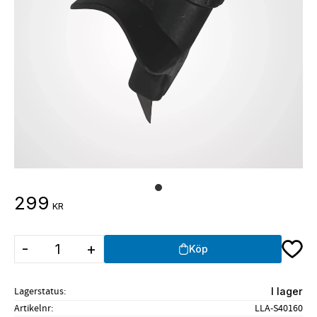
299
KR
Lägg ti
-
+
Köp
Lagerstatus
I lager
Artikelnr
LLA-S40160