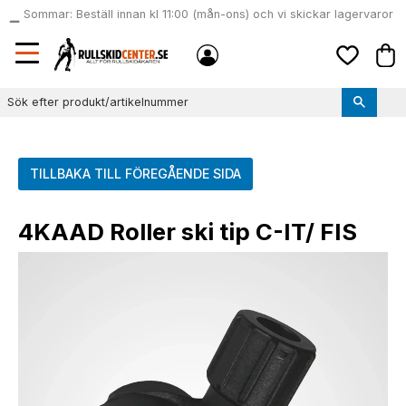
Sommar: Beställ innan kl 11:00 (mån-ons) och vi skickar lagervaror
local_shipping
samma dag
Meny
Kund
Favoriter
TILLBAKA TILL FÖREGÅENDE SIDA
4KAAD Roller ski tip C-IT/ FIS